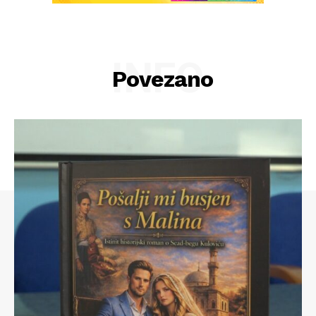
INFO
Povezano