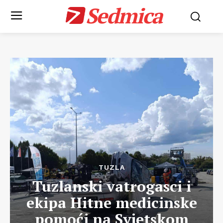
Sedmica
TUZLA
Tuzlanski vatrogasci i
ekipa Hitne medicinske
pomoći na Svjetskom