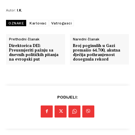
Autor:
I.K.
OZNAKE
Karlovac
Vatrogasci
Prethodni članak
Naredni članak
Direktorica DEI:
Broj poginulih u Gazi
Preusmjeriti pažnju sa
premašio 64.700, akutna
dnevnih političkih pitanja
dječija pothranjenost
na evropski put
dosegnula rekord
PODIJELI: