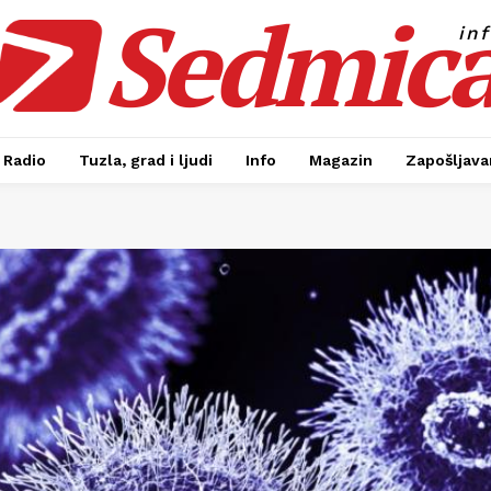
Sedmic
in
Radio
Tuzla, grad i ljudi
Info
Magazin
Zapošljavan