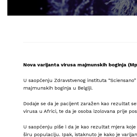
Nova varijanta virusa majmunskih boginja (Mpox
U saopćenju Zdravstvenog instituta “Sciensano” n
majmunskih boginja u Belgiji.
Dodaje se da je pacijent zaražen kao rezultat 
virusa u Africi, te da je osoba izolovana prije po
U saopćenju piše i da je kao rezultat mjera koje 
širu populaciju. Ipak, istaknuto je kako je varija