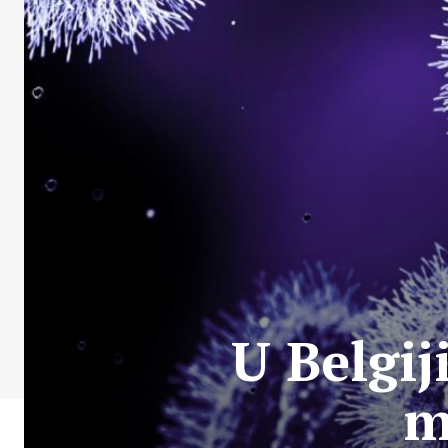
U Belgij
m