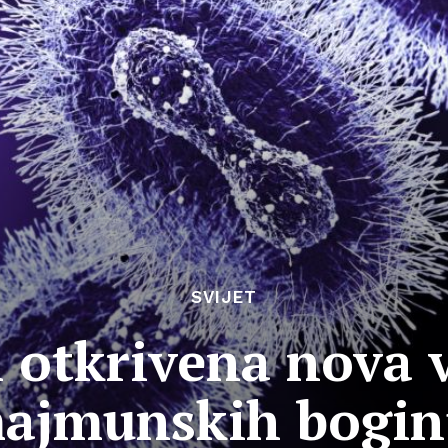
SVIJET
i otkrivena nova 
ajmunskih bogin