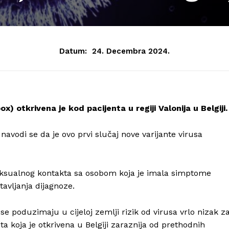
Datum:
24. Decembra 2024.
) otkrivena je kod pacijenta u regiji Valonija u Belgiji.
avodi se da je ovo prvi slučaj nove varijante virusa
seksualnog kontakta sa osobom koja je imala simptome
stavljanja dijagnoze.
se poduzimaju u cijeloj zemlji rizik od virusa vrlo nizak z
nta koja je otkrivena u Belgiji zaraznija od prethodnih