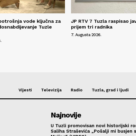
potrošnja vode ključna za
JP RTV 7 Tuzla raspisao ja
dosnabdijevanje Tuzle
prijem tri radnika
7. Augusta 2026.
.
Vijesti
Televizija
Radio
Tuzla, grad i ljudi
Najnovije
U Tuzli promovisan novi historijski 
Saliha Straševića „Pošalji mi busjen 