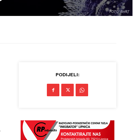
FOTO: BHRT
PODIJELI:
a