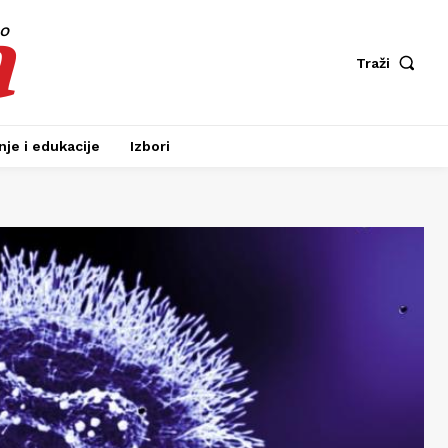
a
fo
Traži
je i edukacije
Izbori