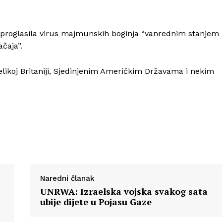
a proglasila virus majmunskih boginja “vanrednim stanjem
Info
čaja”.
Velikoj Britaniji, Sjedinjenim Američkim Državama i nekim
O nama
Kontakt
Impressum
Naredni članak
UNRWA: Izraelska vojska svakog sata
ubije dijete u Pojasu Gaze