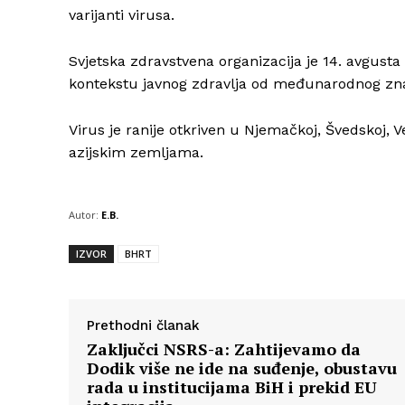
varijanti virusa.
Svjetska zdravstvena organizacija je 14. avgust
kontekstu javnog zdravlja od međunarodnog zna
Virus je ranije otkriven u Njemačkoj, Švedskoj, 
azijskim zemljama.
Autor:
E.B.
IZVOR
BHRT
Prethodni članak
Zaključci NSRS-a: Zahtijevamo da
Dodik više ne ide na suđenje, obustavu
rada u institucijama BiH i prekid EU