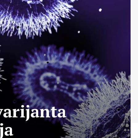
varijanta
ja