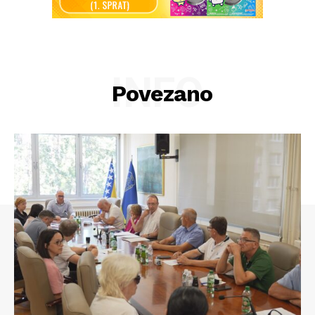
INFO
Povezano