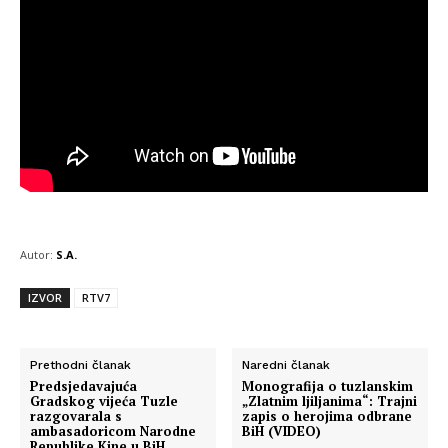
Autor:
S.A.
IZVOR
RTV7
Prethodni članak
Naredni članak
Predsjedavajuća
Monografija o tuzlanskim
Gradskog vijeća Tuzle
„Zlatnim ljiljanima“: Trajni
razgovarala s
zapis o herojima odbrane
ambasadoricom Narodne
BiH (VIDEO)
Republike Kine u BiH