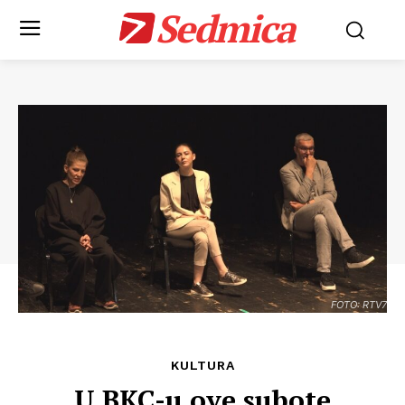
Sedmica
FOTO: RTV7
KULTURA
U BKC-u ove subote