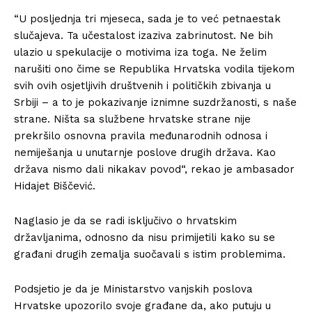
“U posljednja tri mjeseca, sada je to već petnaestak
slučajeva. Ta učestalost izaziva zabrinutost. Ne bih
ulazio u spekulacije o motivima iza toga. Ne želim
narušiti ono čime se Republika Hrvatska vodila tijekom
svih ovih osjetljivih društvenih i političkih zbivanja u
Srbiji – a to je pokazivanje iznimne suzdržanosti, s naše
strane. Ništa sa službene hrvatske strane nije
prekršilo osnovna pravila međunarodnih odnosa i
nemiješanja u unutarnje poslove drugih država. Kao
država nismo dali nikakav povod“, rekao je ambasador
Hidajet Biščević.
Naglasio je da se radi isključivo o hrvatskim
državljanima, odnosno da nisu primijetili kako su se
građani drugih zemalja suočavali s istim problemima.
Podsjetio je da je Ministarstvo vanjskih poslova
Hrvatske upozorilo svoje građane da, ako putuju u