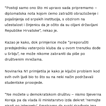
“Postoji samo ono što mi upravo sada pripremamo –
diplomatska nota kojom ćemo zatražiti obrazloženje i
pojašnjenja od srpskih institucija, s obzirom na
učestalost i činjenicu da je očito da su ciljani državljani
Republike Hrvatske“, rekao je.
Kazao je kako, dok primjerice može “preporučiti
predsjedniku vaterpolo kluba da u ovom trenutku dođe
u Srbiju“, ne može nikome zabraniti da piše po
društvenim mrežama.
Novinarka N1 primijetila je kako je ključni problem kod
svih ovih ljudi bio to što su na neki način podržavali
studentske prosvjede.
“Ne možete u demokratskom društvu – nismo Sjeverna
Koreja pa da vlada ili ministarstvo izda dekret ‘nemojte
pisati po internetu’. Smatramo da svaki građanin ima