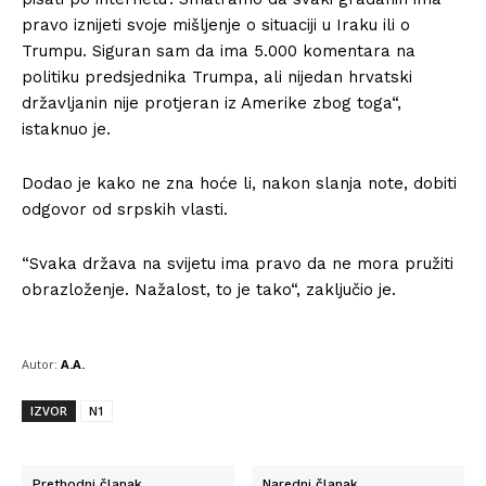
pravo iznijeti svoje mišljenje o situaciji u Iraku ili o
Trumpu. Siguran sam da ima 5.000 komentara na
politiku predsjednika Trumpa, ali nijedan hrvatski
državljanin nije protjeran iz Amerike zbog toga“,
istaknuo je.
Dodao je kako ne zna hoće li, nakon slanja note, dobiti
odgovor od srpskih vlasti.
“Svaka država na svijetu ima pravo da ne mora pružiti
obrazloženje. Nažalost, to je tako“, zaključio je.
Autor:
A.A.
IZVOR
N1
Prethodni članak
Naredni članak