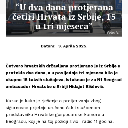
“U dva dana protjerana
četiri Hrvata iz Srbije, 15
u tri mjeseca”
Foto: N1
9. Aprila 2025.
Datum:
Četvero hrvatskih državljana protjerano je iz Srbije u
protekla dva dana, a u posljednja tri mjeseca bilo je
ukupno 15 takvih slučajeva, istaknuo je za N1 Beograd
ambasador Hrvatske u Srbiji Hidajet Biščević.
Kazao je kako je rješenje o protjerivanju zbog
sigurnosne prijetnje uručeno čak i službenom
predstavniku Hrvatske gospodarske komore u
Beogradu, koji je na toj poziciji živio i radio 11 godina.