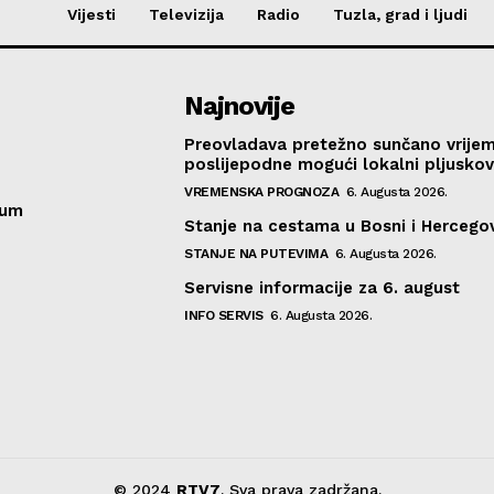
Vijesti
Televizija
Radio
Tuzla, grad i ljudi
Najnovije
Preovladava pretežno sunčano vrije
poslijepodne mogući lokalni pljusko
VREMENSKA PROGNOZA
6. Augusta 2026.
sum
Stanje na cestama u Bosni i Hercegov
STANJE NA PUTEVIMA
6. Augusta 2026.
Servisne informacije za 6. august
INFO SERVIS
6. Augusta 2026.
© 2024
RTV7
. Sva prava zadržana.