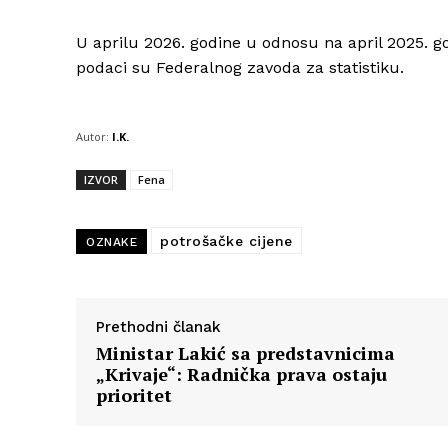
U aprilu 2026. godine u odnosu na april 2025. god
podaci su Federalnog zavoda za statistiku.
Autor:
I.K.
IZVOR
Fena
potrošačke cijene
OZNAKE
Prethodni članak
Ministar Lakić sa predstavnicima
„Krivaje“: Radnička prava ostaju
prioritet