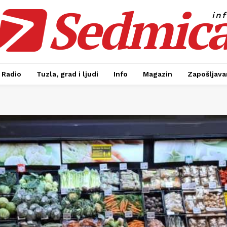
Sedmic
in
Radio
Tuzla, grad i ljudi
Info
Magazin
Zapošljavan