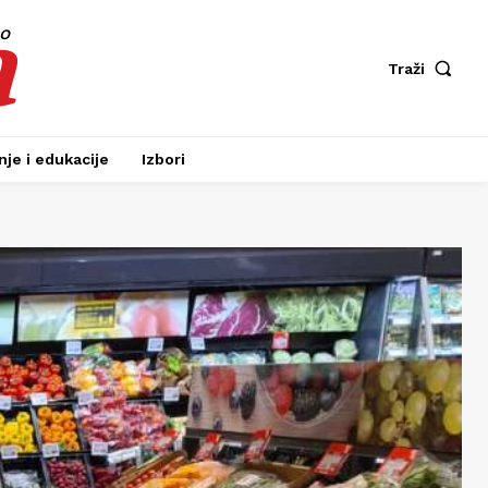
a
fo
Traži
je i edukacije
Izbori