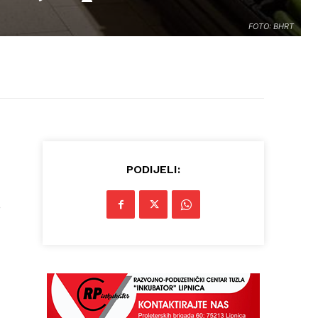
FOTO: BHRT
PODIJELI:
,