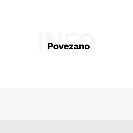
INFO
Povezano