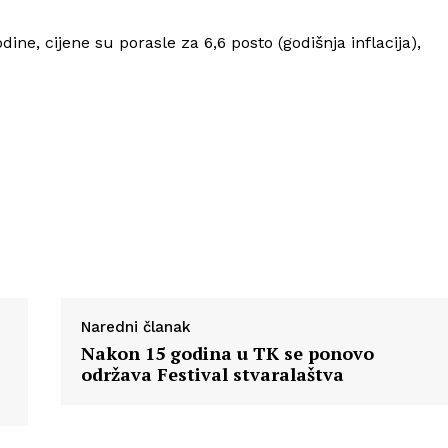
O nama
Kontakt
ine, cijene su porasle za 6,6 posto (godišnja inflacija),
Impressum
Naredni članak
Nakon 15 godina u TK se ponovo
održava Festival stvaralaštva