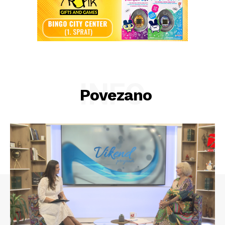
INFO
Povezano