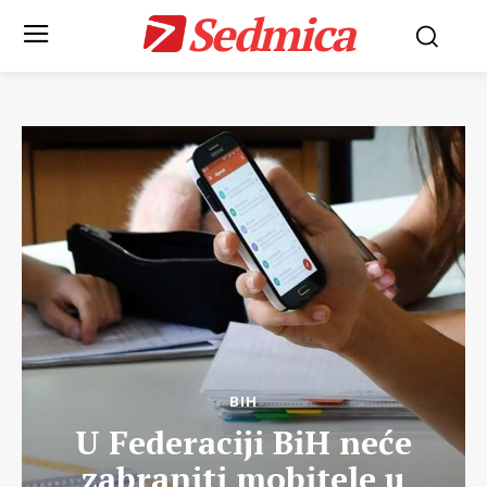
Sedmica
BIH
U Federaciji BiH neće
zabraniti mobitele u