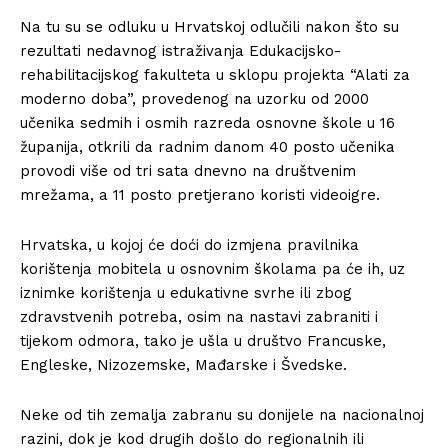
Na tu su se odluku u Hrvatskoj odlučili nakon što su
rezultati nedavnog istraživanja Edukacijsko-
rehabilitacijskog fakulteta u sklopu projekta “Alati za
moderno doba”, provedenog na uzorku od 2000
učenika sedmih i osmih razreda osnovne škole u 16
županija, otkrili da radnim danom 40 posto učenika
provodi više od tri sata dnevno na društvenim
mrežama, a 11 posto pretjerano koristi videoigre.
Hrvatska, u kojoj će doći do izmjena pravilnika
korištenja mobitela u osnovnim školama pa će ih, uz
iznimke korištenja u edukativne svrhe ili zbog
zdravstvenih potreba, osim na nastavi zabraniti i
tijekom odmora, tako je ušla u društvo Francuske,
Engleske, Nizozemske, Mađarske i Švedske.
Neke od tih zemalja zabranu su donijele na nacionalnoj
razini, dok je kod drugih došlo do regionalnih ili