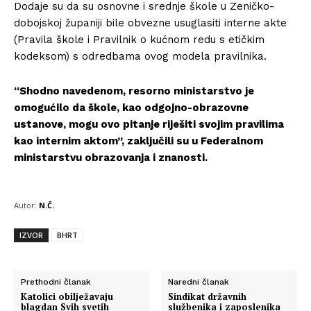
Dodaje su da su osnovne i srednje škole u Zeničko-
dobojskoj županiji bile obvezne usuglasiti interne akte
(Pravila škole i Pravilnik o kućnom redu s etičkim
kodeksom) s odredbama ovog modela pravilnika.
“Shodno navedenom, resorno ministarstvo je
omogućilo da škole, kao odgojno-obrazovne
ustanove, mogu ovo pitanje riješiti svojim pravilima
kao internim aktom”, zaključili su u Federalnom
ministarstvu obrazovanja i znanosti.
Info
Autor:
N.Č.
O nama
Kontakt
IZVOR
BHRT
Impressum
Prethodni članak
Naredni članak
Katolici obilježavaju
Sindikat državnih
blagdan Svih svetih
službenika i zaposlenika