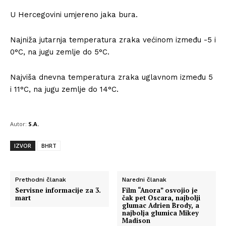
U Hercegovini umjereno jaka bura.
Najniža jutarnja temperatura zraka većinom između -5 i
0°C, na jugu zemlje do 5°C.
Najviša dnevna temperatura zraka uglavnom između 5
i 11°C, na jugu zemlje do 14°C.
Autor:
S.A.
IZVOR
BHRT
Prethodni članak
Naredni članak
Servisne informacije za 3.
Film “Anora” osvojio je
mart
čak pet Oscara, najbolji
glumac Adrien Brody, a
najbolja glumica Mikey
Madison