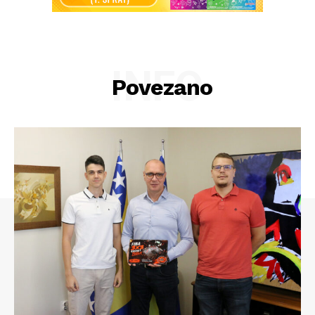
INFO
Povezano