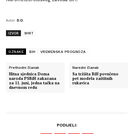
Autor:
D.O.
IZVOR
BHRT
OZNAKE
BIH
VREMENSKA PROGNOZA
Prethodni članak
Naredni članak
Hitna sjednica Doma
Sa tržišta BiH povučeno
naroda PSBiH zakazana
pet modela zaštitnih
za 11. juni, jedna tačka na
rukavica
dnevnom redu
PODIJELI: