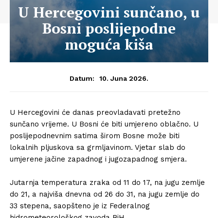
U Hercegovini sunčano, u
Bosni poslijepodne
moguća kiša
10. Juna 2026.
Datum:
U Hercegovini će danas preovladavati pretežno
sunčano vrijeme. U Bosni će biti umjereno oblačno. U
poslijepodnevnim satima širom Bosne može biti
lokalnih pljuskova sa grmljavinom. Vjetar slab do
umjerene jačine zapadnog i jugozapadnog smjera.
Jutarnja temperatura zraka od 11 do 17, na jugu zemlje
do 21, a najviša dnevna od 26 do 31, na jugu zemlje do
33 stepena, saopšteno je iz Federalnog
hidrometeorološkog zavoda BiH.