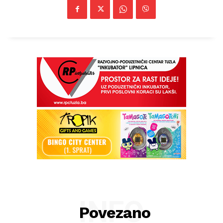
INFO
Povezano