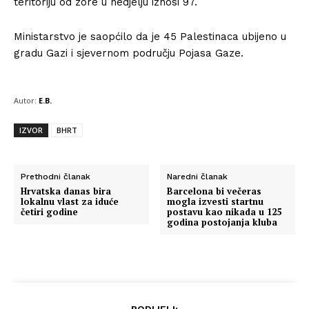
teritoriju od zore u nedjelju iznosi 97.
Ministarstvo je saopćilo da je 45 Palestinaca ubijeno u
gradu Gazi i sjevernom području Pojasa Gaze.
Autor:
E.B.
IZVOR
BHRT
Prethodni članak
Naredni članak
Hrvatska danas bira
Barcelona bi večeras
lokalnu vlast za iduće
mogla izvesti startnu
četiri godine
postavu kao nikada u 125
godina postojanja kluba