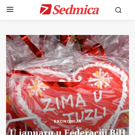
Sedmica
EKONOMIJA
U januaru u Federaciji BiH