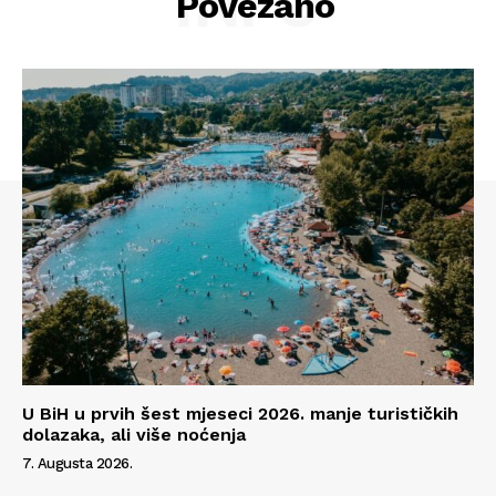
INFO
Povezano
Info
U BiH u prvih šest mjeseci 2026. manje turističkih
dolazaka, ali više noćenja
7. Augusta 2026.
O nama