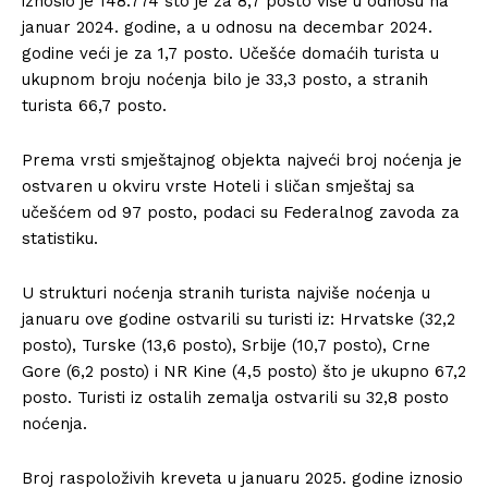
iznosio je 148.774 što je za 8,7 posto više u odnosu na
januar 2024. godine, a u odnosu na decembar 2024.
godine veći je za 1,7 posto. Učešće domaćih turista u
ukupnom broju noćenja bilo je 33,3 posto, a stranih
turista 66,7 posto.
Prema vrsti smještajnog objekta najveći broj noćenja je
ostvaren u okviru vrste Hoteli i sličan smještaj sa
učešćem od 97 posto, podaci su Federalnog zavoda za
statistiku.
U strukturi noćenja stranih turista najviše noćenja u
januaru ove godine ostvarili su turisti iz: Hrvatske (32,2
posto), Turske (13,6 posto), Srbije (10,7 posto), Crne
Gore (6,2 posto) i NR Kine (4,5 posto) što je ukupno 67,2
posto. Turisti iz ostalih zemalja ostvarili su 32,8 posto
noćenja.
Broj raspoloživih kreveta u januaru 2025. godine iznosio