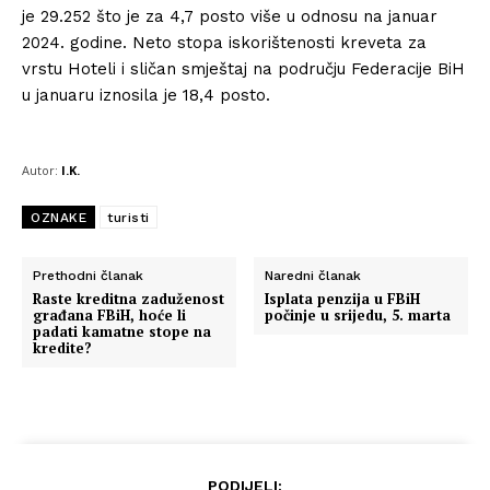
je 29.252 što je za 4,7 posto više u odnosu na januar
2024. godine. Neto stopa iskorištenosti kreveta za
vrstu Hoteli i sličan smještaj na području Federacije BiH
u januaru iznosila je 18,4 posto.
Autor:
I.K.
OZNAKE
turisti
Prethodni članak
Naredni članak
Raste kreditna zaduženost
Isplata penzija u FBiH
građana FBiH, hoće li
počinje u srijedu, 5. marta
padati kamatne stope na
kredite?
PODIJELI: