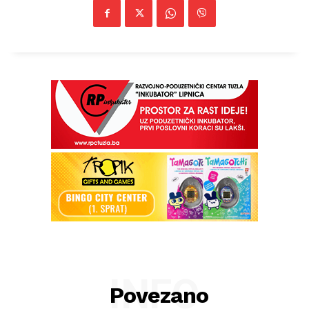
INFO
Povezano