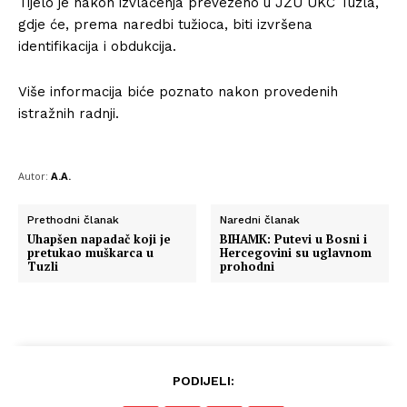
Tijelo je nakon izvlačenja prevezeno u JZU UKC Tuzla,
gdje će, prema naredbi tužioca, biti izvršena
identifikacija i obdukcija.
Više informacija biće poznato nakon provedenih
istražnih radnji.
Autor:
A.A.
Prethodni članak
Naredni članak
Uhapšen napadač koji je
BIHAMK: Putevi u Bosni i
pretukao muškarca u
Hercegovini su uglavnom
Tuzli
prohodni
PODIJELI: