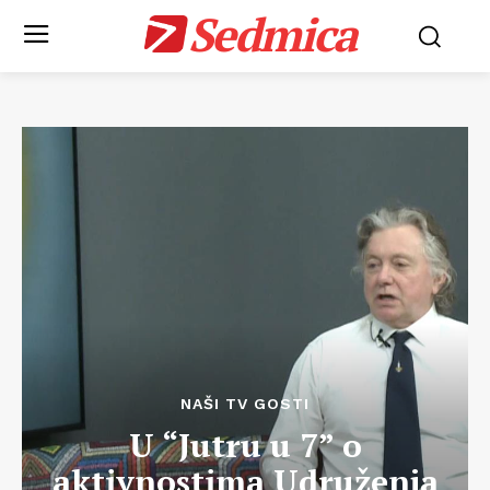
Sedmica
NAŠI TV GOSTI
U “Jutru u 7” o
aktivnostima Udruženja