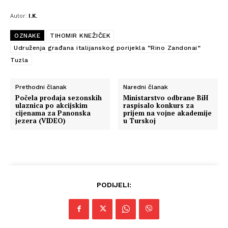
Autor:
I.K.
OZNAKE
TIHOMIR KNEŽIČEK
Udruženja građana italijanskog porijekla “Rino Zandonai”
Tuzla
Prethodni članak
Naredni članak
Počela prodaja sezonskih
Ministarstvo odbrane BiH
ulaznica po akcijskim
raspisalo konkurs za
cijenama za Panonska
prijem na vojne akademije
jezera (VIDEO)
u Turskoj
PODIJELI: