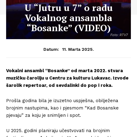
U “Jutru u 7” o radu
Vokalnog ansambla
“Bosanke” (VIDEO)
Foto: RTV7
11. Marta 2025.
Datum:
Vokalni ansambl “Bosanke” od marta 2022. stvara
muzičku čaroliju u Centru za kulturu Lukavac. Izvode
šarolik repertoar, od sevdalinki do pop i roka.
Prošla godina bila je izuzetno uspješna, obilježena
brojnim nastupima, kao i pjesmom “Kad Bosanske
pjevaju” za koju je snimljen i spot.
U 2025. godini planiraju učestvovati na brojnim