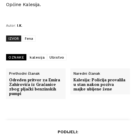
Općine Kalesija.
Autor:
I.K.
IZVOR
Fena
OZNAKE
kalesija
Ubistvo
Prethodni članak
Naredni članak
Određen pritvor za Emira
Kalesija: Policija provalila
Zahirovića iz Gračanice
u stan nakon poziva
zbog pljački benzinskih
majke ubijene žene
pumpi
PODIJELI: