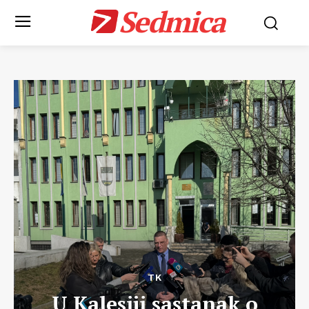
Sedmica
TK
U Kalesiji sastanak o