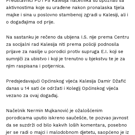
Predstavnici PU i PS Kalesija načelnika su upoznali sa
aktivnostima koje su urađene nakon pronalaska tijela
majke i sina u poslovno stambenoj zgradi u Kalesiji, ali i
o događajima od prije.
Na sastanku je rečeno da ubijena I.S. nije prema Centru
za socijalni rad Kalesija niti prema policiji podnosila
prijave za nasilje u porodici protiv supruga E.I. koji se
sumnjiči za ubistvo i koji je trenutno u bjekstvu te je za
njim raspisana i potjernica.
Predsjedavajući Općinskog vijeća Kalesija Damir Džafić
danas u 14 sati će održati i Kolegij Općinskog vijeća
vezano za ovaj događaj.
Načelnik Nermin Mujkanović je ožalošćenim
porodicama uputio iskreno saučešće, te pozvao javnost
da se suzdrži od bilo kakvih loših komentara, posebno
jer se radi o majci i malodobnom djetetu, saopćeno je iz