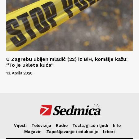
U Zagrebu ubijen mladić (22) iz BiH, komšije kažu:
“To je ukleta kuća”
13. Aprila 2026.
Sedmica
info
Vijesti
Televizija
Radio
Tuzla, grad i ljudi
Info
Magazin
Zapošljavanje i edukacije
Izbori