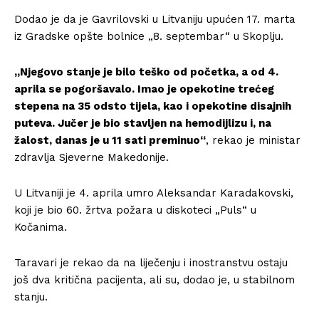
Dodao je da je Gavrilovski u Litvaniju upućen 17. marta
iz Gradske opšte bolnice „8. septembar“ u Skoplju.
„Njegovo stanje je bilo teško od početka, a od 4.
aprila se pogoršavalo. Imao je opekotine trećeg
stepena na 35 odsto tijela, kao i opekotine disajnih
puteva. Jučer je bio stavljen na hemodijlizu i, na
žalost, danas je u 11 sati preminuo“
, rekao je ministar
zdravlja Sjeverne Makedonije.
U Litvaniji je 4. aprila umro Aleksandar Karadakovski,
koji je bio 60. žrtva požara u diskoteci „Puls“ u
Kočanima.
Taravari je rekao da na liječenju i inostranstvu ostaju
još dva kritična pacijenta, ali su, dodao je, u stabilnom
stanju.