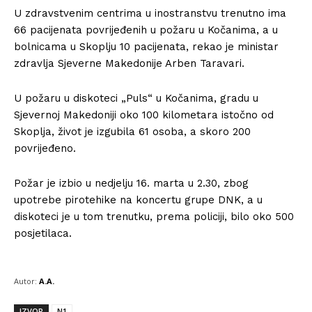
U zdravstvenim centrima u inostranstvu trenutno ima
66 pacijenata povrijeđenih u požaru u Kočanima, a u
bolnicama u Skoplju 10 pacijenata, rekao je ministar
zdravlja Sjeverne Makedonije Arben Taravari.
U požaru u diskoteci „Puls“ u Kočanima, gradu u
Sjevernoj Makedoniji oko 100 kilometara istočno od
Skoplja, život je izgubila 61 osoba, a skoro 200
povrijeđeno.
Požar je izbio u nedjelju 16. marta u 2.30, zbog
upotrebe pirotehike na koncertu grupe DNK, a u
diskoteci je u tom trenutku, prema policiji, bilo oko 500
posjetilaca.
Autor:
A.A.
IZVOR
N1