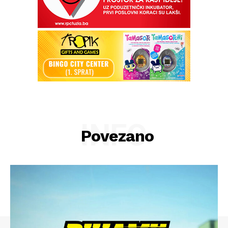
INFO
Povezano