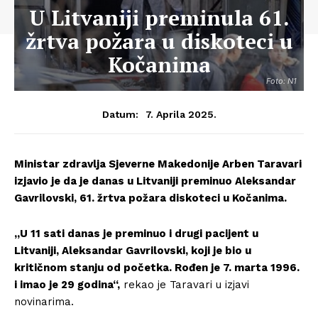
U Litvaniji preminula 61.
žrtva požara u diskoteci u
Kočanima
Foto: N1
7. Aprila 2025.
Datum:
Ministar zdravlja Sjeverne Makedonije Arben Taravari
izjavio je da je danas u Litvaniji preminuo Aleksandar
Gavrilovski, 61. žrtva požara diskoteci u Kočanima.
„U 11 sati danas je preminuo i drugi pacijent u
Litvaniji, Aleksandar Gavrilovski, koji je bio u
kritičnom stanju od početka. Rođen je 7. marta 1996.
i imao je 29 godina“,
rekao je Taravari u izjavi
novinarima.