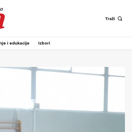
a
fo
Traži
je i edukacije
Izbori