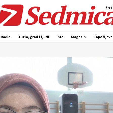
Sedmic
in
Radio
Tuzla, grad i ljudi
Info
Magazin
Zapošljavan