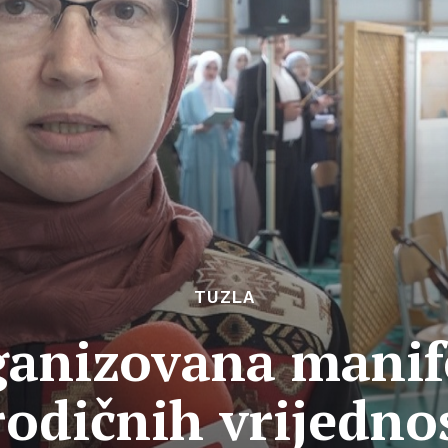
TUZLA
ganizovana manife
odičnih vrijedno