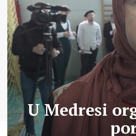
U Medresi or
por