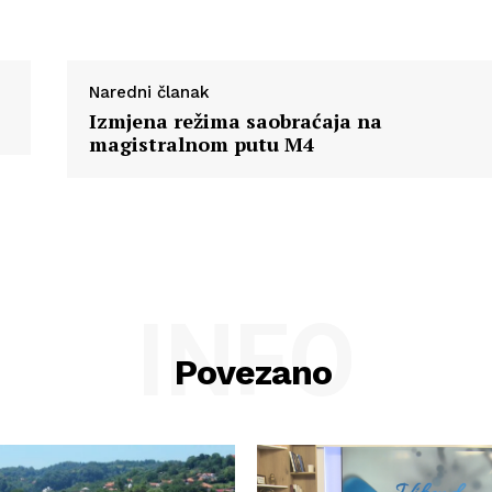
Naredni članak
Izmjena režima saobraćaja na
magistralnom putu M4
INFO
Povezano