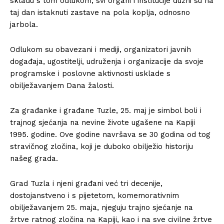
skladu s tom odlukom, svi organi i institucije dužni su na
taj dan istaknuti zastave na pola koplja, odnosno
jarbola.
Odlukom su obavezani i mediji, organizatori javnih
događaja, ugostitelji, udruženja i organizacije da svoje
programske i poslovne aktivnosti usklade s
obilježavanjem Dana žalosti.
Za građanke i građane Tuzle, 25. maj je simbol boli i
trajnog sjećanja na nevine živote ugašene na Kapiji
1995. godine. Ove godine navršava se 30 godina od tog
stravičnog zločina, koji je duboko obilježio historiju
našeg grada.
Grad Tuzla i njeni građani već tri decenije,
dostojanstveno i s pijetetom, komemorativnim
obilježavanjem 25. maja, njeguju trajno sjećanje na
žrtve ratnog zločina na Kapiji, kao i na sve civilne žrtve