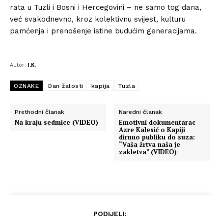
rata u Tuzli i Bosni i Hercegovini – ne samo tog dana,
već svakodnevno, kroz kolektivnu svijest, kulturu
pamćenja i prenošenje istine budućim generacijama.
Autor:
I.K.
OZNAKE
Dan žalosti
kapija
Tuzla
Prethodni članak
Naredni članak
Na kraju sedmice (VIDEO)
Emotivni dokumentarac
Azre Kalesić o Kapiji
dirnuo publiku do suza:
“Vaša žrtva naša je
zakletva” (VIDEO)
PODIJELI: