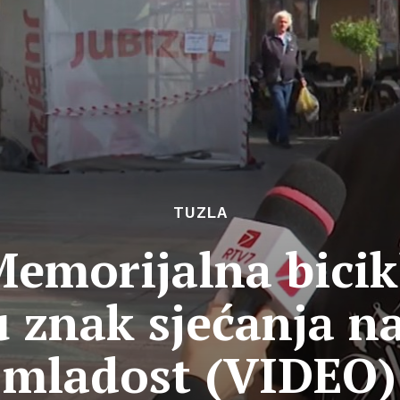
TUZLA
Memorijalna bicikl
u znak sjećanja n
mladost (VIDEO)