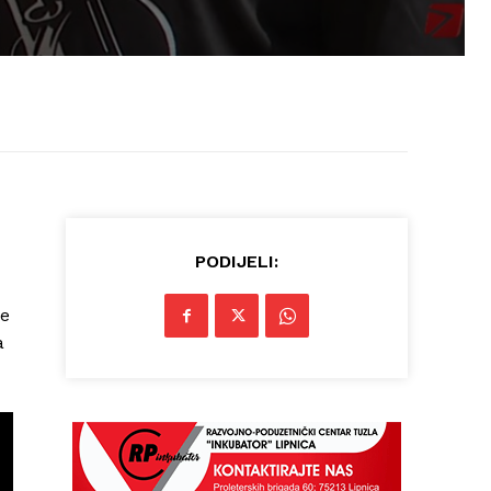
PODIJELI:
ne
a