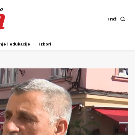
a
fo
Traži
je i edukacije
Izbori