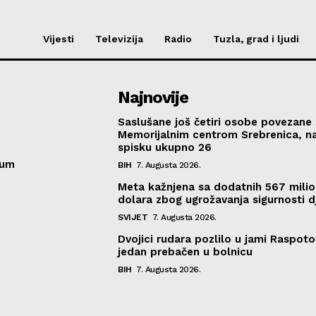
Vijesti
Televizija
Radio
Tuzla, grad i ljudi
Najnovije
Saslušane još četiri osobe povezane 
Memorijalnim centrom Srebrenica, n
spisku ukupno 26
sum
BIH
7. Augusta 2026.
Meta kažnjena sa dodatnih 567 mili
dolara zbog ugrožavanja sigurnosti d
SVIJET
7. Augusta 2026.
Dvojici rudara pozlilo u jami Raspoto
jedan prebačen u bolnicu
BIH
7. Augusta 2026.