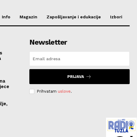
Info
Magazin
Zapošljavanje i edukacije
Izbori
Newsletter
s
a
PRIJAVA
ona
jece
Prihvatam
uslove
.
čje,