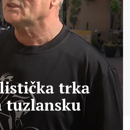
istička trka
a tuzlansku