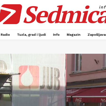
Sedmic
in
Radio
Tuzla, grad i ljudi
Info
Magazin
Zapošljavan