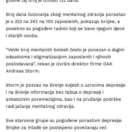
godine taj broj je iznosio 122 dana.
Broj dana bolovanja zbog mentalnog zdravlja porastao
je s 323 na 342 na 100 zaposlenih, pokazuju brojke, a
posebno su pogođeni radnici koji se bave njegom djece
i starijih osoba.
“Veliki broj mentalnih bolesti često je povezan s dugim
odsustvima i stigmatizacijom zaposlenih i njihovih
poslodavaca”, rekao je izvršni direktor firme DAK
Andreas Storm.
Storm je pozvao na širenje svijesti o uzrocima depresije
i na širenje informacija bez tabua o depresiji i
anksioznim poremećajima, kao i na pružanje podrške
radi jačanja mentalnog zdravlja.
Sve starosne grupe su pogođene porastom depresije.
Brojke za mlađe se postepeno povećavaju već