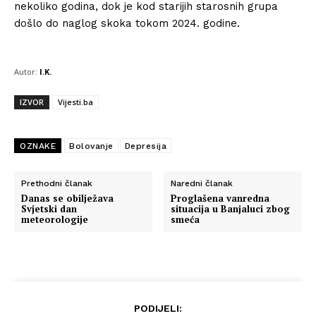
nekoliko godina, dok je kod starijih starosnih grupa
došlo do naglog skoka tokom 2024. godine.
Autor:
I.K.
IZVOR
Vijesti.ba
OZNAKE
Bolovanje
Depresija
Prethodni članak
Naredni članak
Danas se obilježava
Proglašena vanredna
Svjetski dan
situacija u Banjaluci zbog
meteorologije
smeća
PODIJELI: