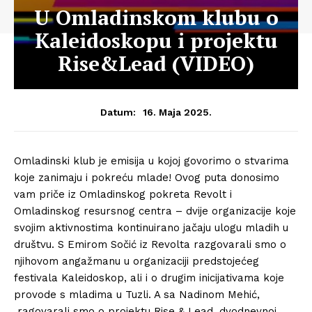
U Omladinskom klubu o
Kaleidoskopu i projektu
Rise&Lead (VIDEO)
16. Maja 2025.
Datum:
Omladinski klub je emisija u kojoj govorimo o stvarima
koje zanimaju i pokreću mlade! Ovog puta donosimo
vam priče iz Omladinskog pokreta Revolt i
Omladinskog resursnog centra – dvije organizacije koje
svojim aktivnostima kontinuirano jačaju ulogu mladih u
društvu. S Emirom Sočić iz Revolta razgovarali smo o
njihovom angažmanu u organizaciji predstojećeg
festivala Kaleidoskop, ali i o drugim inicijativama koje
provode s mladima u Tuzli. A sa Nadinom Mehić,
ragovarali smo o projektu Rise & Lead, dvodnevnoj