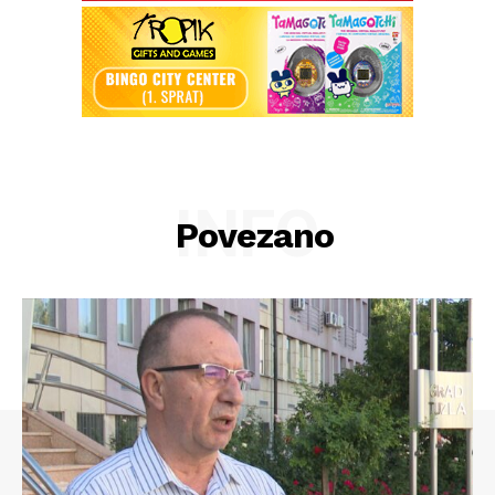
INFO
Povezano