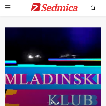
Sedmica
TUZLA