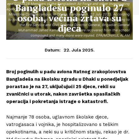
epa12252528 Members of the Bangladesh Air Force and other investigating
Bangladešu poginulo 27
agencies investigate the scene after an air force training aircraft crashed into
osoba, većina žrtava su
Milestone College campus, in Dhaka, Bangladesh, 22 July 2025. According
to local officials, at least 27 people were killed in the incident. According to
djeca
the Fire Service and Civil Defense Director General, Brigadier General
Muhammad Jahed Kamal, 19 bodies were recovered from the school
compound and many more were injured. EPA/MONIRUL ALAM
22. Jula 2025.
Datum:
Broj poginulih u padu aviona Ratnog zrakoplovstva
Bangladeša na školsku zgradu u Dhaki u ponedjeljak
porastao je na 27, uključujući 25 djece, rekli su
zvaničnici u utorak, nakon završetka spasilačkih
operacija i pokretanja istrage o katastrofi.
Najmanje 78 osoba, uglavnom školske djece,
vatrogasaca i vojnika, je hospitalizovano s teškim
opekotinama, a neki su u kritičnom stanju, rekao je dr.