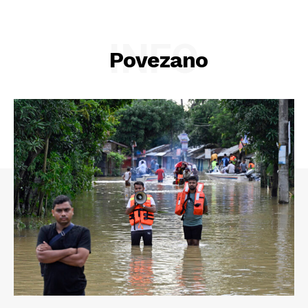
INFO
Povezano