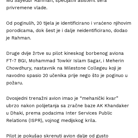
Md Sayedur Rahman, specijalni asistent šefa
privremene vlade.
Od poginulih, 20 tijela je identificirano i vraćeno njihovim
porodicama, dok šest je i dalje neidentificirano, dodao
je Rahman.
Druge dvije žrtve su pilot kineskog borbenog aviona
FT-7 BGI, Mohammad Towkir Islam Sagar, i Meherin
Chowdhury, nastavnik na Milestone Collegeu koji je
navodno spasio 20 učenika prije nego što je poginuo u
požaru.
Dvosjedni trenažni avion imao je “mehanički kvar”
ubrzo nakon polijetanja sa zračne baze AK Khandaker
u Dhaki, prema podacima Inter Services Public
Relations (ISPR), vojnog medijskog krila.
Pilot je pokušao skrenuti avion dalje od gusto