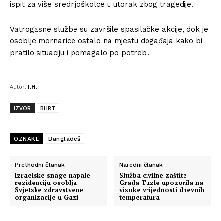
ispit za više srednjoškolce u utorak zbog tragedije.
Vatrogasne službe su završile spasilačke akcije, dok je
osoblje mornarice ostalo na mjestu događaja kako bi
pratilo situaciju i pomagalo po potrebi.
Autor:
I.H.
IZVOR
BHRT
OZNAKE
Bangladeš
Prethodni članak
Naredni članak
Izraelske snage napale
Služba civilne zaštite
rezidenciju osoblja
Grada Tuzle upozorila na
Svjetske zdravstvene
visoke vrijednosti dnevnih
organizacije u Gazi
temperatura