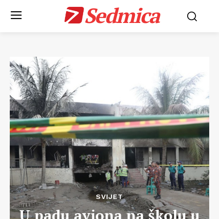
Sedmica
SVIJET
U padu aviona na školu u