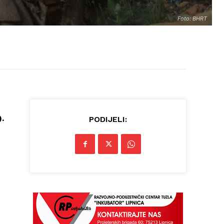
Foto: BHRT
.
PODIJELI: