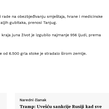
i rade na obezbjeđivanju smještaja, hrane i medicinske
ljih gubitaka, prenosi Tanjug.
Info
 kraja juna život je izgubilo najmanje 956 ljudi, prema
O nama
Kontakt
Impressum
še od 6.500 grla stoke je stradalo širom zemlje.
Naredni članak
Tramp: Uvešću sankcije Rusiji kad sve