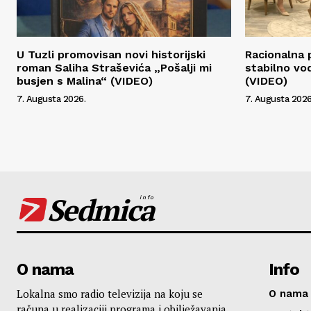
U Tuzli promovisan novi historijski
Racionalna 
roman Saliha Straševića „Pošalji mi
stabilno vo
busjen s Malina“ (VIDEO)
(VIDEO)
7. Augusta 2026.
7. Augusta 2026
Sedmica
info
O nama
Info
Lokalna smo radio televizija na koju se
O nama
računa u realizaciji programa i obilježavanja