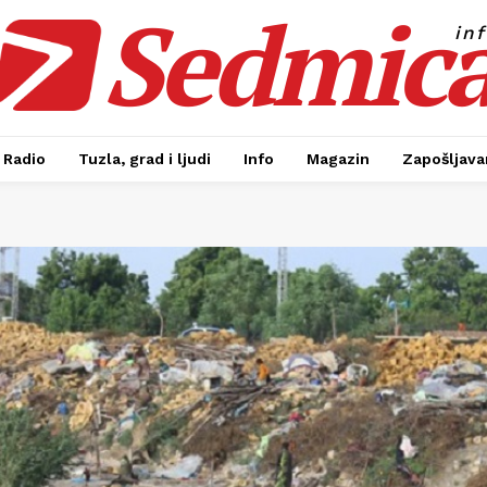
Sedmic
in
Radio
Tuzla, grad i ljudi
Info
Magazin
Zapošljavan