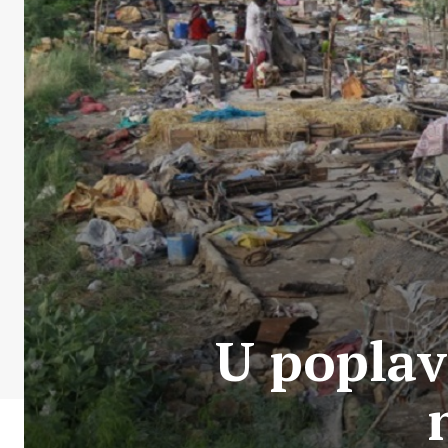
U poplav