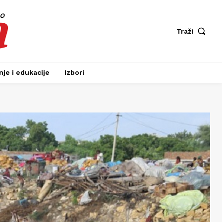
a
fo
Traži
je i edukacije
Izbori