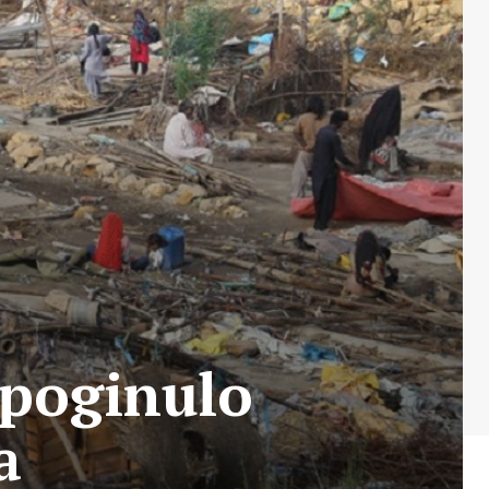
 poginulo
a