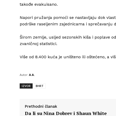
takođe evakuisano.
Napori pružanja pomoći se nastavljaju dok vlast
podrške raseljenim zajednicama i sprečavanju da
Širom zemlje, usljed sezonskih kiša i poplave od
zvaničnoj statistici.
Više od 8.400 kuća je uništeno ili oštećeno, a vi
Autor:
A.A.
IZVOR
BHRT
Prethodni članak
Da li su Nina Dobrev i Shaun White