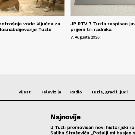
potrošnja vode ključna za
JP RTV 7 Tuzla raspisao ja
dosnabdijevanje Tuzle
prijem tri radnika
7. Augusta 2026.
.
Vijesti
Televizija
Radio
Tuzla, grad i ljudi
Najnovije
U Tuzli promovisan novi historijski 
Saliha Straševića „Pošalji mi busjen 