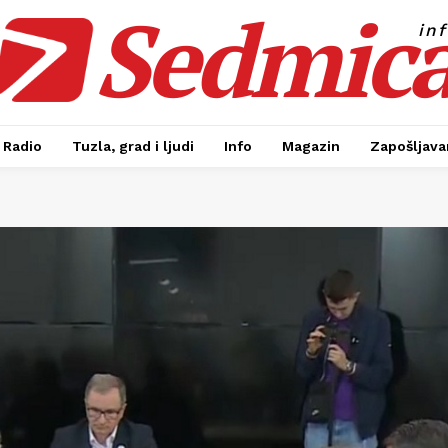
Sedmic
in
Radio
Tuzla, grad i ljudi
Info
Magazin
Zapošljavan