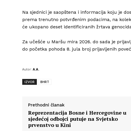
Na sjednici je saopštena i informacija koju je do
prema trenutno potvrđenim podacima, na kolekti
će ukopano deset identificiranih žrtava genocida
Za učešće u Maršu mira 2026. do sada je prijavl
do početka pohoda 8. jula broj prijavljenih poveć
Autor:
A.A.
IZVOR
BHRT
Prethodni članak
Reprezentacija Bosne i Hercegovine u
sjedećoj odbojci putuje na Svjetsko
prvenstvo u Kini