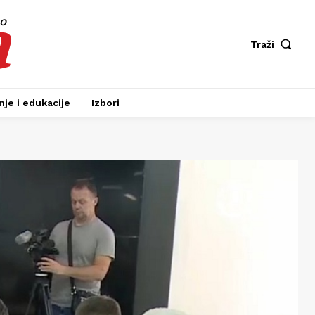
a
fo
Traži
je i edukacije
Izbori