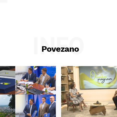
INFO
Povezano