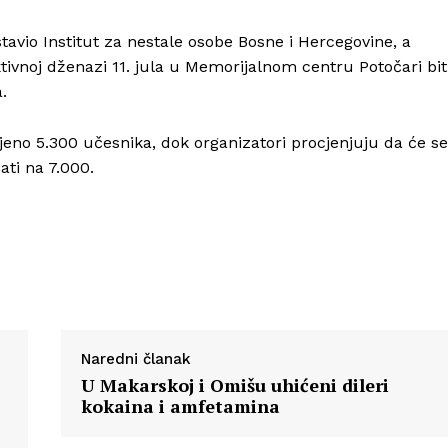
stavio Institut za nestale osobe Bosne i Hercegovine, a
vnoj dženazi 11. jula u Memorijalnom centru Potočari bit
Info
.
jeno 5.300 učesnika, dok organizatori procjenjuju da će se
O nama
ati na 7.000.
Kontakt
Impressum
Naredni članak
U Makarskoj i Omišu uhićeni dileri
kokaina i amfetamina