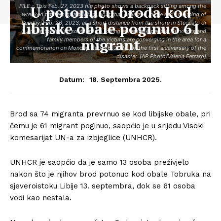
FILE - This Feb. 27, 2023 file photo shows a backpack sitting among the
U potonuću broda kod
wrecked timbers of a migrant boat that capsized in the early morning of
libijske obale poginuo 61
Sunday, Feb. 26, 2023, at a short distance from the shore in Steccato di
Cutro, in the Italian southern tip, killing at least 94 people. Survivors and
migrant
family members of the victims are converging in the area for a
commemoration on Monday, Feb. 26, 2024, on the first anniversary of the
disaster. (AP Photo/Valeria Ferraro)
18. Septembra 2025.
Datum:
Brod sa 74 migranta prevrnuo se kod libijske obale, pri
čemu je 61 migrant poginuo, saopćio je u srijedu Visoki
komesarijat UN-a za izbjeglice (UNHCR).
UNHCR je saopćio da je samo 13 osoba preživjelo
nakon što je njihov brod potonuo kod obale Tobruka na
sjeveroistoku Libije 13. septembra, dok se 61 osoba
vodi kao nestala.