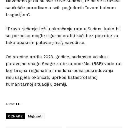
Navedeno je da su sve žrtve Sudanci, te da se izražava
saučešće porodicama svih pogođenih “ovom bolnom
tragedijom”.
“Pravo rješenje leži u okončanju rata u Sudanu kako bi
se porodice mogle sigurno vratiti kući bez potrebe za
tako opasnim putovanjima”, navodi se.
Od sredine aprila 2023. godine, sudanska vojska i
paravojne snage Snage za brzu podršku (RSF) vode rat
koji brojna regionalna i međunarodna posredovanja
nisu uspjela okončati, uprkos katastrofalnoj
humanitarnoj situaciji u zemlji.
Autor:
I.H.
OZNAKE
Migranti