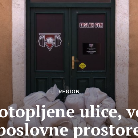
REGION
otopljene ulice, 
poslovne prostor