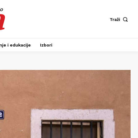
a
fo
Traži
je i edukacije
Izbori