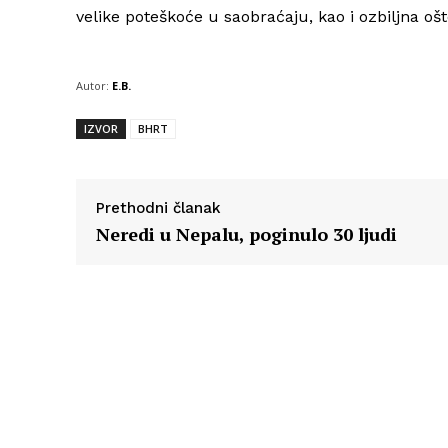
velike poteškoće u saobraćaju, kao i ozbiljna ošt
Autor:
E.B.
IZVOR
BHRT
Prethodni članak
Neredi u Nepalu, poginulo 30 ljudi