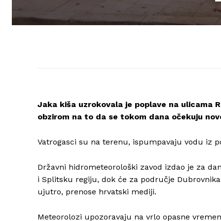
Jaka kiša uzrokovala je poplave na ulicama Rije
obzirom na to da se tokom dana očekuju nove
Vatrogasci su na terenu, ispumpavaju vodu iz po
Državni hidrometeorološki zavod izdao je za da
i Splitsku regiju, dok će za područje Dubrovnika
ujutro, prenose hrvatski mediji.
Meteorolozi upozoravaju na vrlo opasne vremens