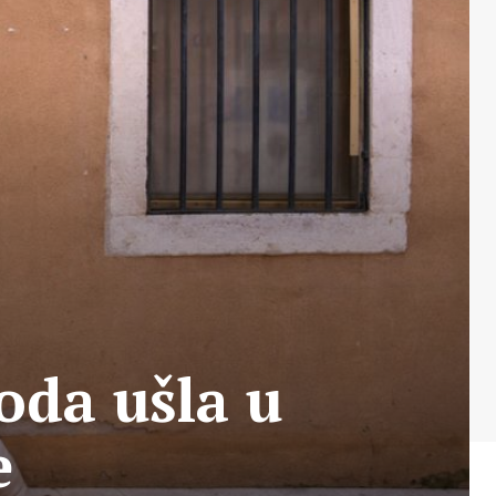
voda ušla u
e