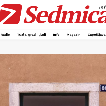
Sedmic
in
Radio
Tuzla, grad i ljudi
Info
Magazin
Zapošljavan