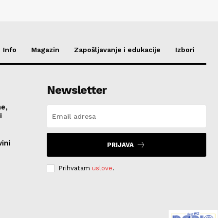
Info
Magazin
Zapošljavanje i edukacije
Izbori
Newsletter
me,
vi
ini
PRIJAVA
Prihvatam
uslove
.