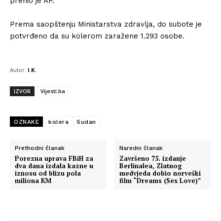
prenio je AP.
Prema saopštenju Ministarstva zdravlja, do subote je
potvrđeno da su kolerom zaražene 1.293 osobe.
Autor:
I.K.
IZVOR
Vijesti.ba
OZNAKE
kolera
Sudan
Prethodni članak
Naredni članak
Porezna uprava FBiH za
Završeno 75. izdanje
dva dana izdala kazne u
Berlinalea, Zlatnog
iznosu od blizu pola
medvjeda dobio norveški
miliona KM
film “Dreams (Sex Love)”