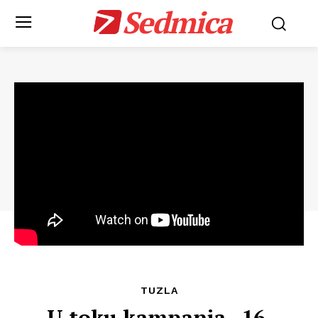
Sedmica
TUZLA
U toku kampanja „16.