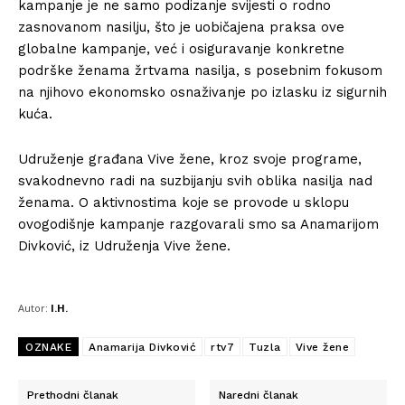
kampanje je ne samo podizanje svijesti o rodno
zasnovanom nasilju, što je uobičajena praksa ove
globalne kampanje, već i osiguravanje konkretne
podrške ženama žrtvama nasilja, s posebnim fokusom
na njihovo ekonomsko osnaživanje po izlasku iz sigurnih
kuća.
Udruženje građana Vive žene, kroz svoje programe,
svakodnevno radi na suzbijanju svih oblika nasilja nad
ženama. O aktivnostima koje se provode u sklopu
ovogodišnje kampanje razgovarali smo sa Anamarijom
Divković, iz Udruženja Vive žene.
Autor:
I.H.
OZNAKE
Anamarija Divković
rtv7
Tuzla
Vive žene
Prethodni članak
Naredni članak