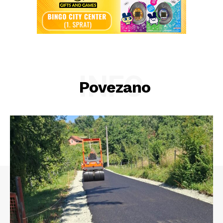
INFO
Povezano