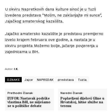
U okviru Napretkovih dana kulture sinoć je u Tuzli
izvedena predstava “Molim, ne zaklanjajte mi sunce”,
Jajačkog amaterskog kazališta.
Jajačko amatersko kazalište je predstavu premijerno
izvelo krajem februara ove godine, a nastala je u
okviru projekta Možemo bolje, jačanje povjerenja u
zajednicama u BiH.
Autor:
I.K.
OZNAKE
Jajce
NAPREDAK
predstava
Tuzla
Prethodni članak
Naredni članak
EUFOR: Nastavak podrške
Poplavljeni dijelovi Gline u
vlastima BiH, ne miješamo
Hrvatskoj, hitne službe na
se u političke debate
terenu