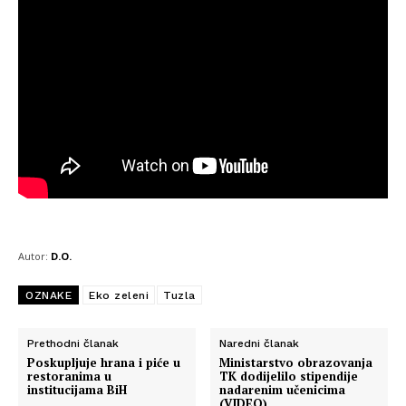
Autor:
D.O.
OZNAKE
Eko zeleni
Tuzla
Prethodni članak
Naredni članak
Poskupljuje hrana i piće u
Ministarstvo obrazovanja
restoranima u
TK dodijelilo stipendije
institucijama BiH
nadarenim učenicima
(VIDEO)