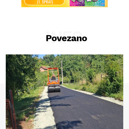
INFO
Povezano