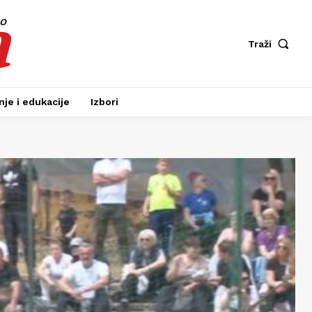
a
fo
Traži
je i edukacije
Izbori