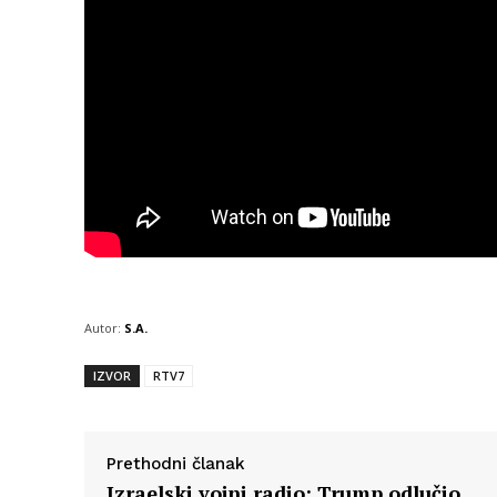
Autor:
S.A.
IZVOR
RTV7
Prethodni članak
Izraelski vojni radio: Trump odlučio