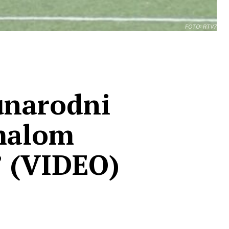
FOTO: RTV7
unarodni
 malom
” (VIDEO)