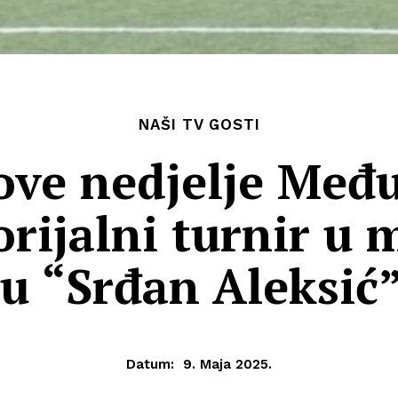
NAŠI TV GOSTI
 ove nedjelje Međ
ijalni turnir u
 “Srđan Aleksić
Datum:
9. Maja 2025.