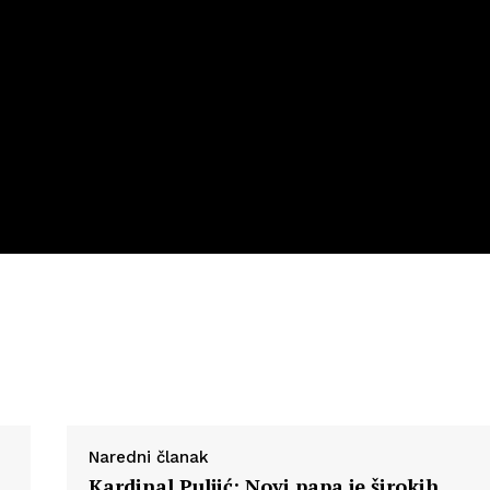
Naredni članak
Kardinal Puljić: Novi papa je širokih