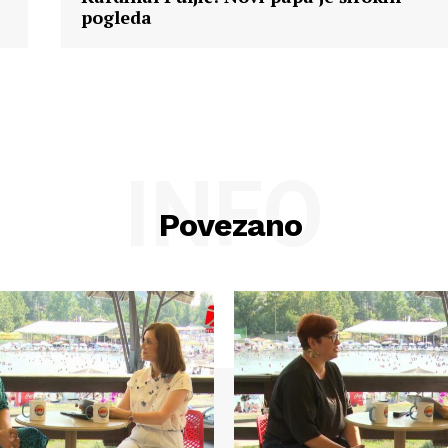
pogleda
INFO
Povezano