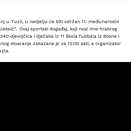
 u Tuzli, u nedjelju će biti održan 11. međunarodni
ksić”. Ovaj sportski događaj, koji nosi ime hrabrog
240 djevojčica i dječaka iz 11 škola fudbala iz Bosne i
nog otvaranja zakazana je za 12:00 sati, a organizator
uzla.
Info
O nama
Kontakt
Impressum