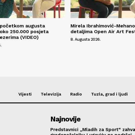
S početkom augusta
Mirela Ibrahimović-Mehano
 oko 250.000 posjeta
detaljima Open Air Art Fes
ezerima (VIDEO)
8. Augusta 2026.
.
Vijesti
Televizija
Radio
Tuzla, grad i ljudi
Najnovije
Predstavnici „Mladih za Sport“ zahval
gradonačelniku Lugaviću na podršci