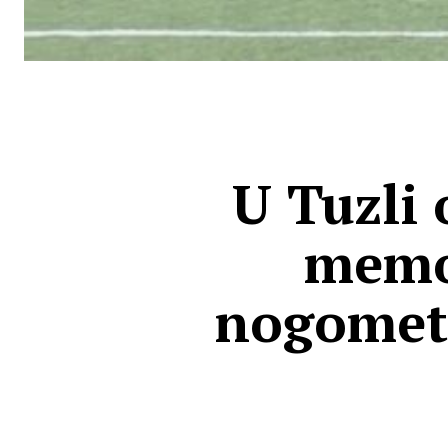
U Tuzli
memor
nogometu