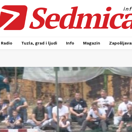
Sedmic
in
Radio
Tuzla, grad i ljudi
Info
Magazin
Zapošljavan