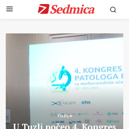
Sedmica
TUZLA
U Tuzli počeo 4. Kongres