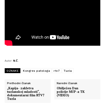
Autor:
N.Č.
OZNAKE
Kongres patologa
rtv7
Tuzla
Prethodni članak
Naredni članak
„Kapija- zakletva
Obilježen Dan
tuzlanskoj mladosti“,
policije MUP-a TK
dokumentarni film RTV7
(VIDEO)
Tuzla