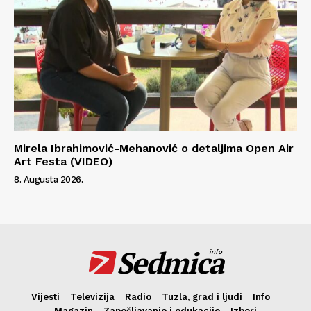
Mirela Ibrahimović-Mehanović o detaljima Open Air
Art Festa (VIDEO)
8. Augusta 2026.
Sedmica
info
Vijesti
Televizija
Radio
Tuzla, grad i ljudi
Info
Magazin
Zapošljavanje i edukacije
Izbori