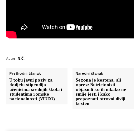
Autor:
N.Č.
Prethodni članak
Naredni članak
U toku javni poziv za
Sezona je kestena, ali
dodjelu stipendija
oprez: Nutricionisti
učenicima srednjih škola i
objasnili ko ih nikako ne
studentima romske
smije jesti i kako
nacionalnosti (VIDEO)
prepoznati otrovni divlji
kesten