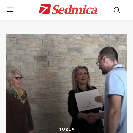
Sedmica
TUZLA