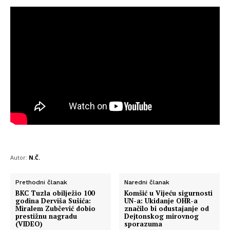
Autor:
N.Č.
Prethodni članak
Naredni članak
BKC Tuzla obilježio 100
Komšić u Vijeću sigurnosti
godina Derviša Sušića:
UN-a: Ukidanje OHR-a
Miralem Zubčević dobio
značilo bi odustajanje od
prestižnu nagradu
Dejtonskog mirovnog
(VIDEO)
sporazuma