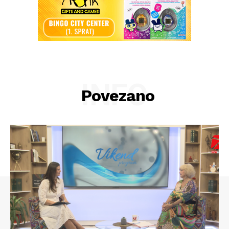
INFO
Povezano