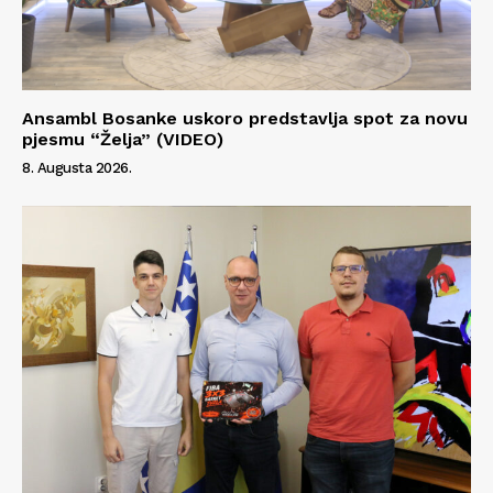
Info
O nama
Kontakt
Ansambl Bosanke uskoro predstavlja spot za novu
pjesmu “Želja” (VIDEO)
Impressum
8. Augusta 2026.