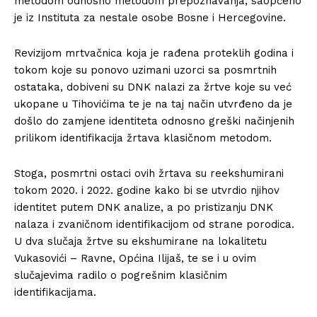
metodom odnosno metodom prepoznavanja, saopćeno
je iz Instituta za nestale osobe Bosne i Hercegovine.
Revizijom mrtvačnica koja je rađena proteklih godina i
tokom koje su ponovo uzimani uzorci sa posmrtnih
ostataka, dobiveni su DNK nalazi za žrtve koje su već
ukopane u Tihovićima te je na taj način utvrđeno da je
došlo do zamjene identiteta odnosno greški načinjenih
prilikom identifikacija žrtava klasičnom metodom.
Stoga, posmrtni ostaci ovih žrtava su reekshumirani
tokom 2020. i 2022. godine kako bi se utvrdio njihov
identitet putem DNK analize, a po pristizanju DNK
nalaza i zvaničnom identifikacijom od strane porodica.
U dva slučaja žrtve su ekshumirane na lokalitetu
Vukasovići – Ravne, Općina Ilijaš, te se i u ovim
slučajevima radilo o pogrešnim klasičnim
identifikacijama.