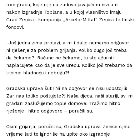
tom gradu, koje nije na zadovoljavajućem nivou ni
nakon izgradnje Toplane, a u kojoj vlasništvo imaju
Grad Zenica i kompanija „ArcelorMittal“ Zenica te finski
fondovi.
-Još jedna zima prolazi, a mi i dalje nemamo odgovor
ni rješenje za problem grijanja. Koliko dugo još treba
da čekamo?! Račune ne čekamo, tu ste ažurni i
naplaćujete kao da je sve uredu. Koliko još trebamo da
trpimo hladnoću i nebrigu?!
Gradska uprava šuti! Ni na odgovor se nisu udostojili!
Zar nas toliko poštujete?! Naša djeca, naši stariji, svi mi
građani zaslužujemo tople domove! Tražimo hitno
rješenje i hitne odgovore – poručili su.
Osim grijanja, poručili su, Gradska uprava Zenice cijelo
vrijeme šuti te ignoriše na upite oko izgradnje