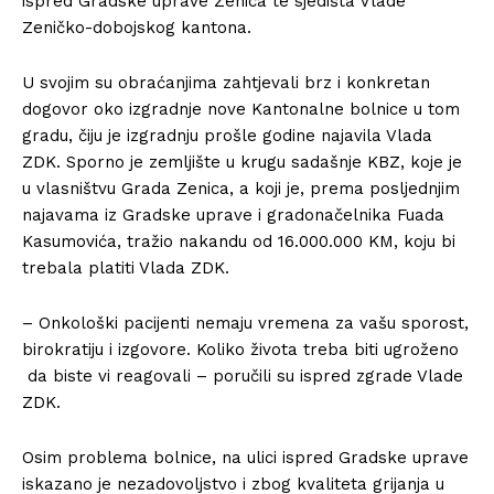
ispred Gradske uprave Zenica te sjedišta Vlade
Zeničko-dobojskog kantona.
U svojim su obraćanjima zahtjevali brz i konkretan
dogovor oko izgradnje nove Kantonalne bolnice u tom
gradu, čiju je izgradnju prošle godine najavila Vlada
ZDK. Sporno je zemljište u krugu sadašnje KBZ, koje je
u vlasništvu Grada Zenica, a koji je, prema posljednjim
najavama iz Gradske uprave i gradonačelnika Fuada
Kasumovića, tražio nakandu od 16.000.000 KM, koju bi
trebala platiti Vlada ZDK.
– Onkološki pacijenti nemaju vremena za vašu sporost,
birokratiju i izgovore. Koliko života treba biti ugroženo
da biste vi reagovali – poručili su ispred zgrade Vlade
ZDK.
Osim problema bolnice, na ulici ispred Gradske uprave
iskazano je nezadovoljstvo i zbog kvaliteta grijanja u