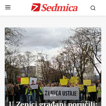
Sedmica
BIH
U Zenici građani poručili: