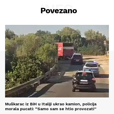
INFO
Povezano
Muškarac iz BiH u Italiji ukrao kamion, policija
morala pucati: “Samo sam se htio provozati”