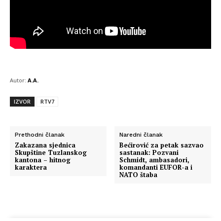
Autor:
A.A.
IZVOR
RTV7
Prethodni članak
Naredni članak
Zakazana sjednica
Bećirović za petak sazvao
Skupštine Tuzlanskog
sastanak: Pozvani
kantona – hitnog
Schmidt, ambasadori,
karaktera
komandanti EUFOR-a i
NATO štaba