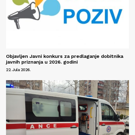
Info
O nama
Kontakt
Objavljen Javni konkurs za predlaganje dobitnika
javnih priznanja u 2026. godini
Impressum
22. Jula 2026.