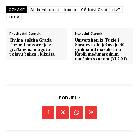
OZNAKE
Aleja mladosti
kapija
OŠ Novi Grad
rtv7
Tuzla
Prethodni članak
Naredni članak
Civilna zaštita Grada
Univerziteti iz Tuzle i
Tuzla: Upozorenje za
Sarajeva obilježavaju 30
građane na moguću
godina od masakra na
pojavu bujica i klizišta
Kapiji međunarodnim
naučnim skupom (VIDEO)
PODIJELI: