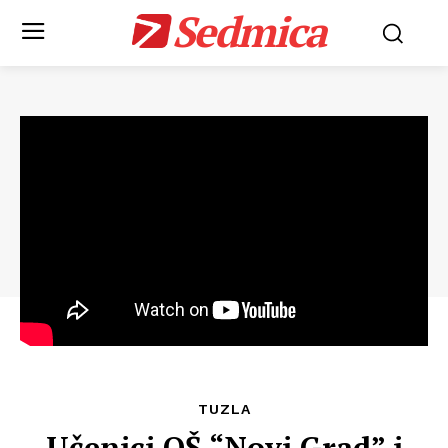
Sedmica
TUZLA
Učenici OŠ “Novi Grad” i