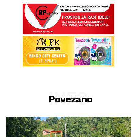
INFO
Povezano