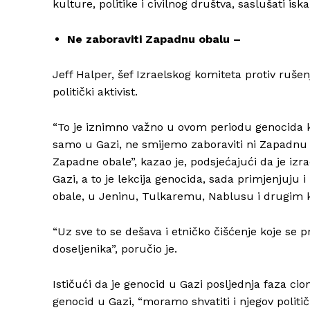
kulture, politike i civilnog društva, saslušati is
Ne zaboraviti Zapadnu obalu –
Jeff Halper, šef Izraelskog komiteta protiv ruše
politički aktivist.
“To je iznimno važno u ovom periodu genocida k
samo u Gazi, ne smijemo zaboraviti ni Zapadnu ob
Zapadne obale”, kazao je, podsjećajući da je izra
Gazi, a to je lekcija genocida, sada primjenjuj
obale, u Jeninu, Tulkaremu, Nablusu i drugim
“Uz sve to se dešava i etničko čišćenje koje se pr
doseljenika”, poručio je.
Ističući da je genocid u Gazi posljednja faza ci
genocid u Gazi, “moramo shvatiti i njegov politič