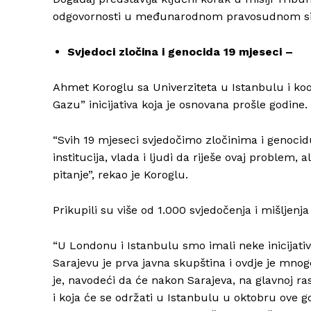
odgovornosti u međunarodnom pravosudnom sist
Svjedoci zločina i genocida 19 mjeseci –
Ahmet Koroglu sa Univerziteta u Istanbulu i koor
Gazu” inicijativa koja je osnovana prošle godine.
“Svih 19 mjeseci svjedočimo zločinima i genoc
institucija, vlada i ljudi da riješe ovaj problem,
pitanje”, rekao je Koroglu.
Prikupili su više od 1.000 svjedočenja i mišljenja
“U Londonu i Istanbulu smo imali neke inicijativ
Sarajevu je prva javna skupština i ovdje je mnog
je, navodeći da će nakon Sarajeva, na glavnoj ra
i koja će se održati u Istanbulu u oktobru ove go