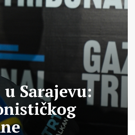
 u Sarajevu:
onističkog
ine