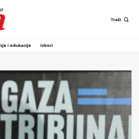
a
fo
Traži
je i edukacije
Izbori