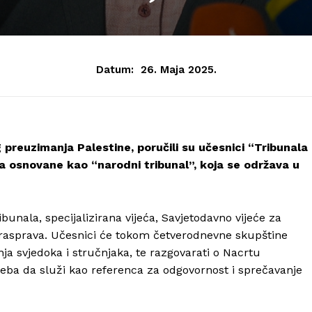
Datum:
26. Maja 2025.
 preuzimanja Palestine, poručili su učesnici “Tribunala
tva osnovane kao “narodni tribunal”, koja se održava u
bunala, specijalizirana vijeća, Savjetodavno vijeće za
ih rasprava. Učesnici će tokom četverodnevne skupštine
enja svjedoka i stručnjaka, te razgovarati o Nacrtu
ba da služi kao referenca za odgovornost i sprečavanje