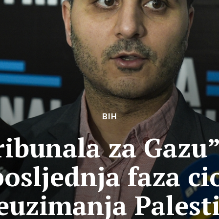
BIH
ribunala za Gazu”
osljednja faza ci
euzimanja Palest