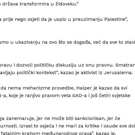
a država transformira u židovsku.”
a prije nego osjeti da je uspio u preuzimanju Palestine”,
mo u ukazivanju na ovo što se događa, već da sve to stavi
pravu i dozvoli političku diskusiju uz onu pravnu. Smatr
avljaju politički kontekst”, kazao je aktivist iz Jerusalema.
li da nema mehanizme provedbe, Halper je kazao da svi
-a, koje je ranjivo pravom veta SAD-a i još četiri svjetske
a zanemaruje, jer ne može biti sankcionisan, jer će
urnosti. Izrael to osjeća i ne mari za kritike i osude sve do
o fatalnim krahom međunarodnog prava”, kazao je.