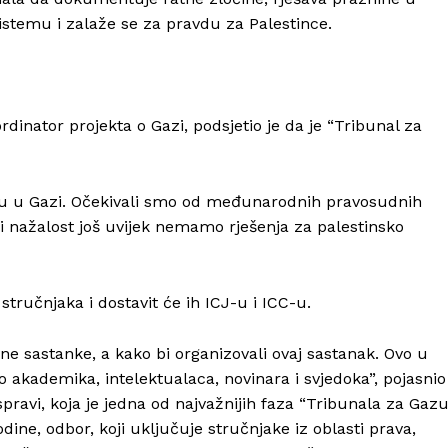
emu i zalaže se za pravdu za Palestince.
dinator projekta o Gazi, podsjetio je da je “Tribunal za
idu u Gazi. Očekivali smo od međunarodnih pravosudnih
 ali nažalost još uvijek nemamo rješenja za palestinsko
 stručnjaka i dostavit će ih ICJ-u i ICC-u.
ne sastanke, a kako bi organizovali ovaj sastanak. Ovo u
o akademika, intelektualaca, novinara i svjedoka”, pojasnio
Info
spravi, koja je jedna od najvažnijih faza “Tribunala za Gaz
dine, odbor, koji uključuje stručnjake iz oblasti prava,
O nama