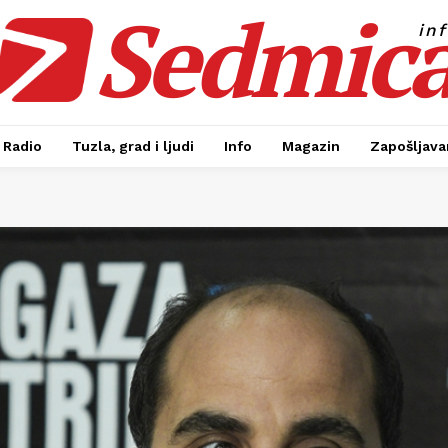
Sedmic
in
Radio
Tuzla, grad i ljudi
Info
Magazin
Zapošljavan