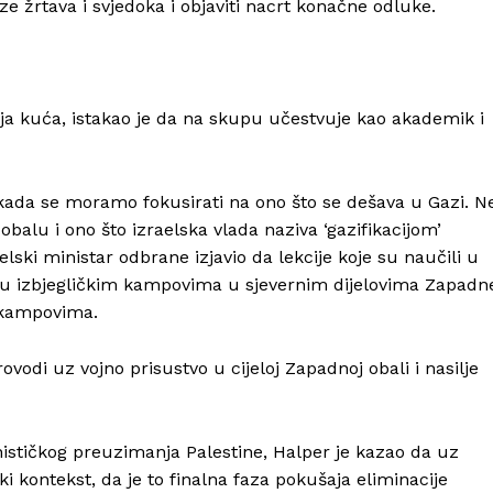
kaze žrtava i svjedoka i objaviti nacrt konačne odluke.
Kontakt
Impressum
nja kuća, istakao je da na skupu učestvuje kao akademik i
ada se moramo fokusirati na ono što se dešava u Gazi. N
alu i ono što izraelska vlada naziva ‘gazifikacijom’
elski ministar odbrane izjavio da lekcije koje su naučili u
u i u izbjegličkim kampovima u sjevernim dijelovima Zapadn
 kampovima.
ovodi uz vojno prisustvo u cijeloj Zapadnoj obali i nasilje
onističkog preuzimanja Palestine, Halper je kazao da uz
ki kontekst, da je to finalna faza pokušaja eliminacije