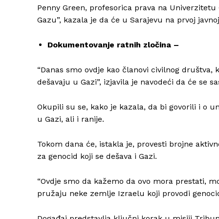
Penny Green, profesorica prava na Univerzitetu
Gazu”, kazala je da će u Sarajevu na prvoj javnoj
Dokumentovanje ratnih zločina –
“Danas smo ovdje kao članovi civilnog društva, ka
dešavaju u Gazi”, izjavila je navodeći da će se s
Okupili su se, kako je kazala, da bi govorili i o u
u Gazi, ali i ranije.
Tokom dana će, istakla je, provesti brojne aktiv
za genocid koji se dešava i Gazi.
“Ovdje smo da kažemo da ovo mora prestati, mora
pružaju neke zemlje Izraelu koji provodi genoci
Događaj predstavlja ključni korak u misiji Trib