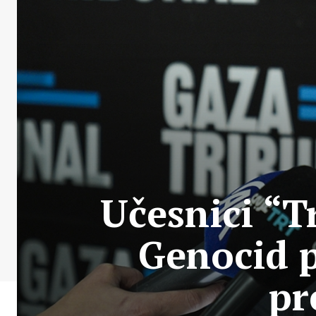
Učesnici “T
Genocid p
pr