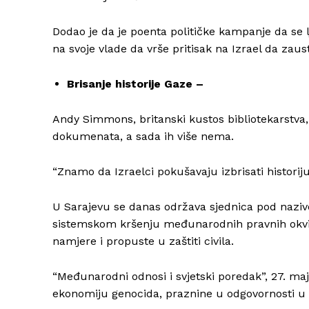
Dodao je da je poenta političke kampanje da se lj
na svoje vlade da vrše pritisak na Izrael da zaust
Brisanje historije Gaze –
Andy Simmons, britanski kustos bibliotekarstva, 
dokumenata, a sada ih više nema.
“Znamo da Izraelci pokušavaju izbrisati historiju
U Sarajevu se danas održava sjednica pod naziv
sistemskom kršenju međunarodnih pravnih okvir
namjere i propuste u zaštiti civila.
“Međunarodni odnosi i svjetski poredak”, 27. maja
ekonomiju genocida, praznine u odgovornosti u 