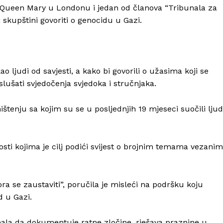
 Queen Mary u Londonu i jedan od članova “Tribunala za
 skupštini govoriti o genocidu u Gazi.
o ljudi od savjesti, a kako bi govorili o užasima koji se
aslušati svjedočenja svjedoka i stručnjaka.
ništenju sa kojim su se u posljednjih 19 mjeseci suočili ljud
nosti kojima je cilj podići svijest o brojnim temama vezanim
 se zaustaviti”, poručila je misleći na podršku koju
d u Gazi.
unala da dokumentuje ratne zločine, rješava praznine u