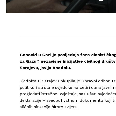
Genocid u Gazi je posljednja faza cionističkog
za Gazu”, nezavisne inicijative civilnog druš
Sarajevu, javlja Anadolu.
Sjednica u Sarajevu okupila je Upravni odbor Tri
politiku i stručne svjedoke na četiri dana javn
pregledati istražne izvještaje, saslušati svjedoč
deklaracije – sveobuhvatnom dokumentu koji tre
sličnih situacija širom svijeta.