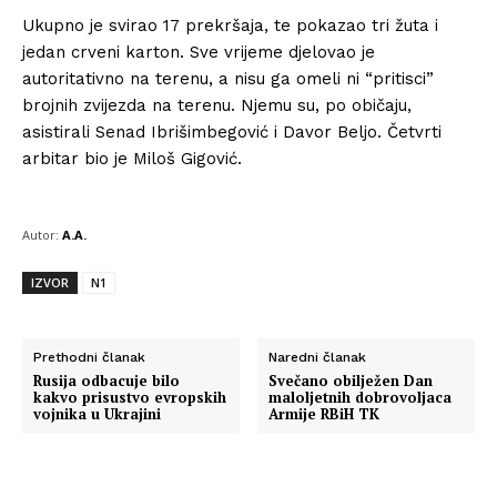
Ukupno je svirao 17 prekršaja, te pokazao tri žuta i
jedan crveni karton. Sve vrijeme djelovao je
autoritativno na terenu, a nisu ga omeli ni “pritisci”
brojnih zvijezda na terenu. Njemu su, po običaju,
asistirali Senad Ibrišimbegović i Davor Beljo. Četvrti
arbitar bio je Miloš Gigović.
Autor:
A.A.
IZVOR
N1
Prethodni članak
Naredni članak
Rusija odbacuje bilo
Svečano obilježen Dan
kakvo prisustvo evropskih
maloljetnih dobrovoljaca
vojnika u Ukrajini
Armije RBiH TK