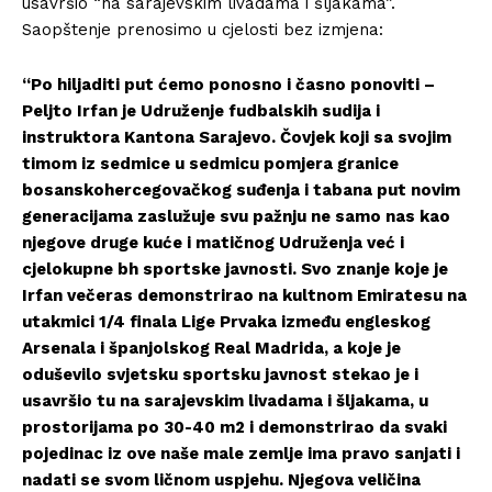
usavršio “na sarajevskim livadama i šljakama”.
Saopštenje prenosimo u cjelosti bez izmjena:
“Po hiljaditi put ćemo ponosno i časno ponoviti –
Peljto Irfan je Udruženje fudbalskih sudija i
instruktora Kantona Sarajevo. Čovjek koji sa svojim
timom iz sedmice u sedmicu pomjera granice
bosanskohercegovačkog suđenja i tabana put novim
generacijama zaslužuje svu pažnju ne samo nas kao
njegove druge kuće i matičnog Udruženja već i
cjelokupne bh sportske javnosti. Svo znanje koje je
Irfan večeras demonstrirao na kultnom Emiratesu na
utakmici 1/4 finala Lige Prvaka između engleskog
Arsenala i španjolskog Real Madrida, a koje je
oduševilo svjetsku sportsku javnost stekao je i
usavršio tu na sarajevskim livadama i šljakama, u
prostorijama po 30-40 m2 i demonstrirao da svaki
pojedinac iz ove naše male zemlje ima pravo sanjati i
nadati se svom ličnom uspjehu. Njegova veličina