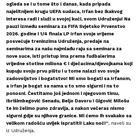
ogleda se i u tome što i danas, kada pripada
najelitnijem krugu UEFA sudaca, Irfan bez ikakvog
interesa radi i služi u svojoj kući, svom Udruženju! Na
pauzi između seminara za FIFA Svjetsko Prvenstvo
2026. godine i 1/4 finala LP Irfan svoje vrijeme
posvećuje treninzima Udruženja, predaje na
seminarima za našu najmlađu raju sa seminara za
nove suce, isti pristup ima prema fudbalerima
vrijedne stotine miliona € i dječacima/djevojkama koji
kupuju svoju prvu pištu i u tome nalazi svo svoje
zadovoljstvo i bogatstvo! Mi smo bogati sa Irfanom,
a Irfan je bogat sa nama u to smo sigurni i na to
ponosni. Čestitamo još jednom i njegovom timu,
Ibrišimbegović Senadu, Beljo Davoru i Gigović Milošu
te im želimo puno zdravlja, a nakon večeras nismo
sigurni gdje su njihove granice. Mi ćemo ih svakako sa
velikom radošću uvijek ispratiti! Laku noć!”
, naveli su
iz Udruženja.