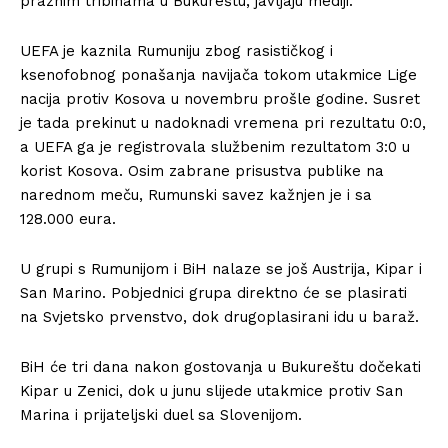
praznim tribinama u Bukureštu, javljaju mediji.
UEFA je kaznila Rumuniju zbog rasističkog i
ksenofobnog ponašanja navijača tokom utakmice Lige
nacija protiv Kosova u novembru prošle godine. Susret
je tada prekinut u nadoknadi vremena pri rezultatu 0:0,
a UEFA ga je registrovala službenim rezultatom 3:0 u
korist Kosova. Osim zabrane prisustva publike na
narednom meču, Rumunski savez kažnjen je i sa
128.000 eura.
U grupi s Rumunijom i BiH nalaze se još Austrija, Kipar i
San Marino. Pobjednici grupa direktno će se plasirati
na Svjetsko prvenstvo, dok drugoplasirani idu u baraž.
BiH će tri dana nakon gostovanja u Bukureštu dočekati
Kipar u Zenici, dok u junu slijede utakmice protiv San
Marina i prijateljski duel sa Slovenijom.