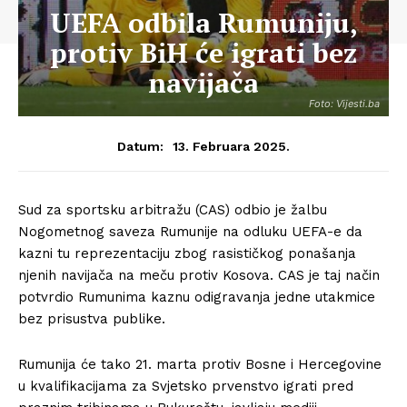
UEFA odbila Rumuniju,
protiv BiH će igrati bez
navijača
Foto: Vijesti.ba
13. Februara 2025.
Datum:
Sud za sportsku arbitražu (CAS) odbio je žalbu
Nogometnog saveza Rumunije na odluku UEFA-e da
kazni tu reprezentaciju zbog rasističkog ponašanja
njenih navijača na meču protiv Kosova. CAS je taj način
potvrdio Rumunima kaznu odigravanja jedne utakmice
bez prisustva publike.
Rumunija će tako 21. marta protiv Bosne i Hercegovine
u kvalifikacijama za Svjetsko prvenstvo igrati pred