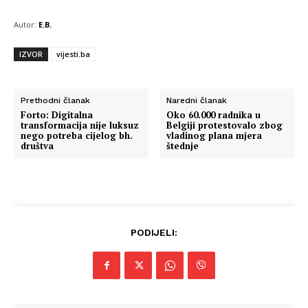
Autor:
E.B.
IZVOR
vijesti.ba
Prethodni članak
Naredni članak
Forto: Digitalna
Oko 60.000 radnika u
transformacija nije luksuz
Belgiji protestovalo zbog
nego potreba cijelog bh.
vladinog plana mjera
društva
štednje
PODIJELI: