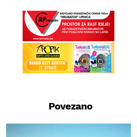
INFO
Povezano