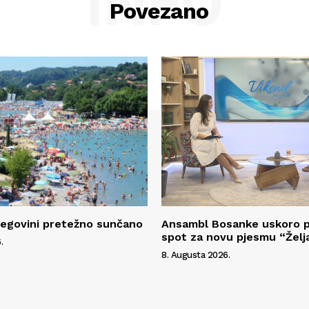
INFO
Povezano
cegovini pretežno sunčano
Ansambl Bosanke uskoro p
spot za novu pjesmu “Želj
.
8. Augusta 2026.