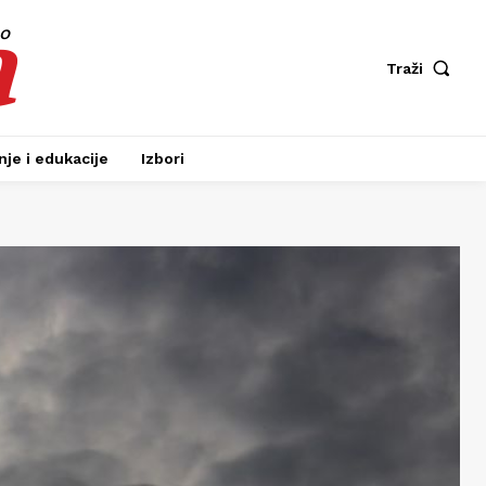
a
fo
Traži
je i edukacije
Izbori