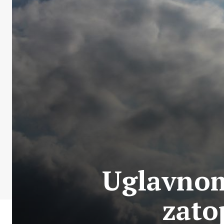
Uglavnom
zato