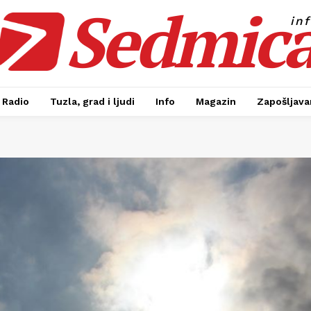
Sedmic
in
Radio
Tuzla, grad i ljudi
Info
Magazin
Zapošljavan