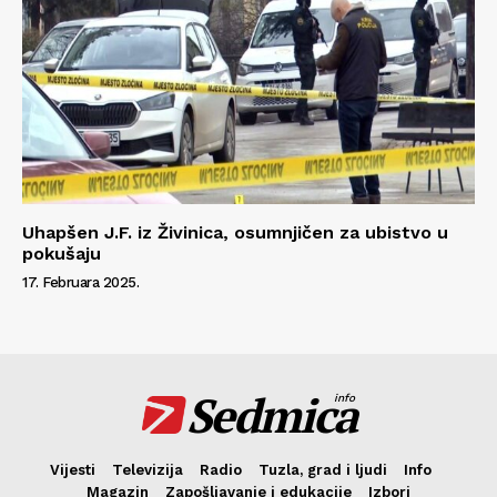
Uhapšen J.F. iz Živinica, osumnjičen za ubistvo u
pokušaju
17. Februara 2025.
Sedmica
info
Vijesti
Televizija
Radio
Tuzla, grad i ljudi
Info
Magazin
Zapošljavanje i edukacije
Izbori