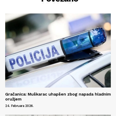
Gračanica: Muškarac uhapšen zbog napada hladnim
Info
oružjem
24. Februara 2026.
O nama