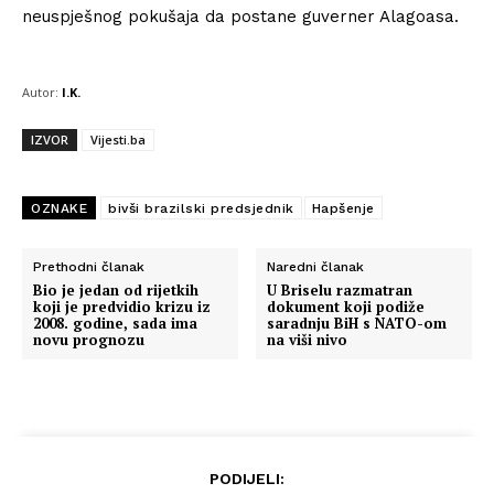
neuspješnog pokušaja da postane guverner Alagoasa.
Autor:
I.K.
IZVOR
Vijesti.ba
OZNAKE
bivši brazilski predsjednik
Hapšenje
Prethodni članak
Naredni članak
Bio je jedan od rijetkih
U Briselu razmatran
koji je predvidio krizu iz
dokument koji podiže
2008. godine, sada ima
saradnju BiH s NATO-om
novu prognozu
na viši nivo
PODIJELI: