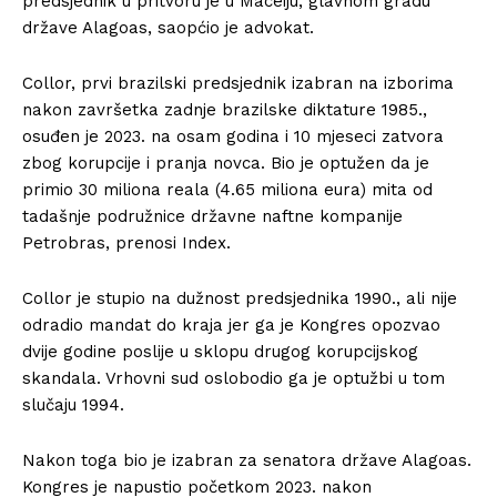
predsjednik u pritvoru je u Maceiju, glavnom gradu
države Alagoas, saopćio je advokat.
Collor, prvi brazilski predsjednik izabran na izborima
nakon završetka zadnje brazilske diktature 1985.,
osuđen je 2023. na osam godina i 10 mjeseci zatvora
zbog korupcije i pranja novca. Bio je optužen da je
primio 30 miliona reala (4.65 miliona eura) mita od
tadašnje podružnice državne naftne kompanije
Petrobras, prenosi Index.
Collor je stupio na dužnost predsjednika 1990., ali nije
odradio mandat do kraja jer ga je Kongres opozvao
dvije godine poslije u sklopu drugog korupcijskog
skandala. Vrhovni sud oslobodio ga je optužbi u tom
slučaju 1994.
Nakon toga bio je izabran za senatora države Alagoas.
Kongres je napustio početkom 2023. nakon