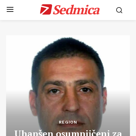
Sedmica
REGION
Uhapšen osumnjičeni za