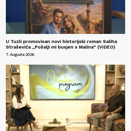
Info
O nama
Kontakt
U Tuzli promovisan novi historijski roman Saliha
Impressum
Straševića „Pošalji mi busjen s Malina“ (VIDEO)
7. Augusta 2026.