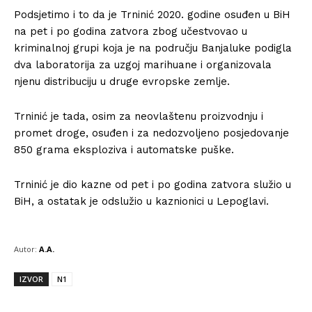
Podsjetimo i to da je Trninić 2020. godine osuđen u BiH
na pet i po godina zatvora zbog učestvovao u
kriminalnoj grupi koja je na području Banjaluke podigla
dva laboratorija za uzgoj marihuane i organizovala
njenu distribuciju u druge evropske zemlje.
Trninić je tada, osim za neovlaštenu proizvodnju i
promet droge, osuđen i za nedozvoljeno posjedovanje
850 grama eksploziva i automatske puške.
Trninić je dio kazne od pet i po godina zatvora služio u
BiH, a ostatak je odslužio u kaznionici u Lepoglavi.
Autor:
A.A.
IZVOR
N1