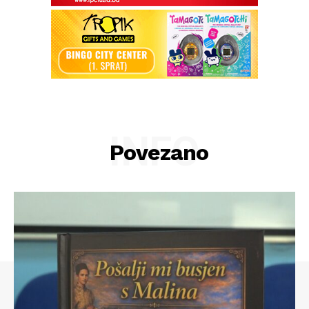
INFO
Povezano