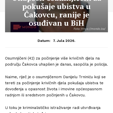
pokušaje ubistva u
Čakovcu, ranije je
osuđivan u BiH
Foto: https://mondo.ba/
7. Jula 2026.
Datum:
Osumnjičeni (42) za počinjenje više krivičnih djela na
području Čakovca uhapšen je danas, saopćila je policija.
Naime, riječ je o osumnjičenom Danijelu Trniniću koji se
tereti za počinjenje krivičnih djela pokušaja ubistva te
dovođenja u opasnost života i imovine općeopasnom
radnjom ili sredstvom počinjenih u Čakovcu.
U toku je kriminalističko istraživanje radi utvrđivanja