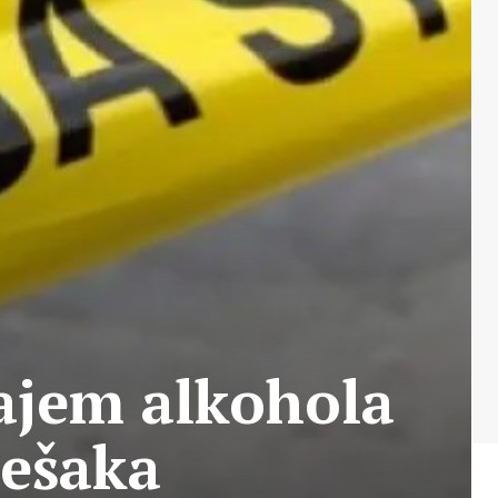
cajem alkohola
ješaka