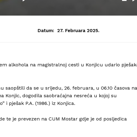
Datum:
27. Februara 2025.
ajem alkohola na magistralnoj cesti u Konjicu udario pješak
aopštili da se u srijedu, 26. februara, u 06.10 časova n
na Konjic, dogodila saobraćajna nesreća u kojoj su
 i pješak P.A. (1986.) iz Konjica.
ede te je prevezen na CUM Mostar gdje je od posljedica