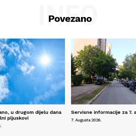
INFO
Povezano
no, u drugom dijelu dana
Servisne informacije za 7.
ni pljuskovi
7. Augusta 2026.
.