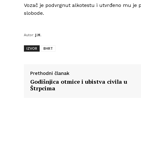
Vozač je podvrgnut alkotestu i utvrđeno mu je p
slobode.
Autor:
J.H.
IZVOR
BHRT
Prethodni članak
Godišnjica otmice i ubistva civila u
Štrpcima