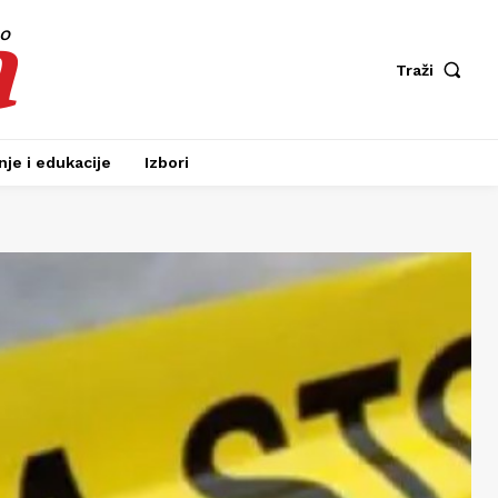
a
fo
Traži
je i edukacije
Izbori