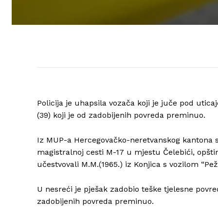
Policija je uhapsila vozača koji je juče pod utic
(39) koji je od zadobijenih povreda preminuo.
Iz MUP-a Hercegovačko-neretvanskog kantona su s
magistralnoj cesti M-17 u mjestu Čelebići, opšti
učestvovali M.M.(1965.) iz Konjica s vozilom “Pežo”
U nesreći je pješak zadobio teške tjelesne povr
zadobijenih povreda preminuo.