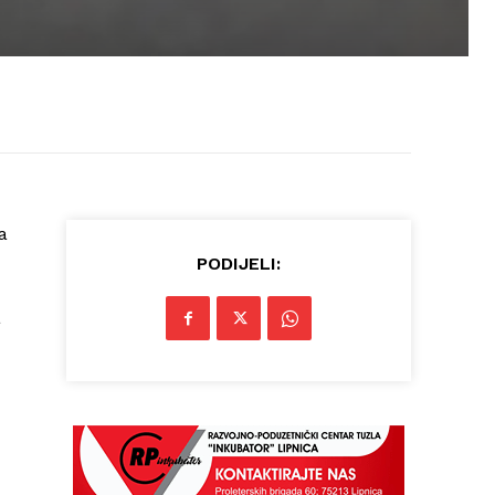
a
PODIJELI:
a