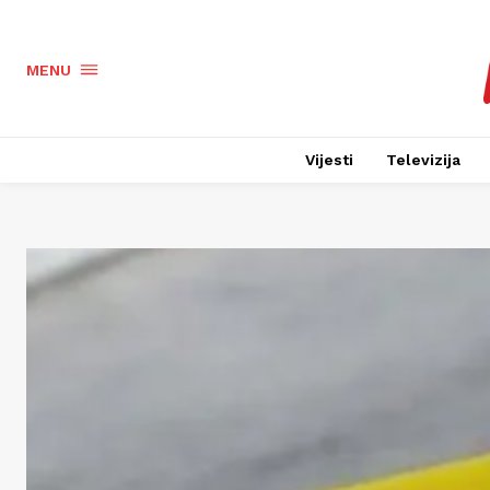
MENU
Vijesti
Televizija