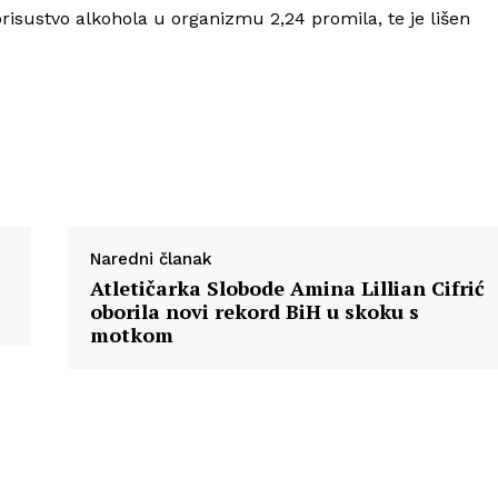
Info
risustvo alkohola u organizmu 2,24 promila, te je lišen
O nama
Kontakt
Impressum
Naredni članak
Atletičarka Slobode Amina Lillian Cifrić
oborila novi rekord BiH u skoku s
motkom