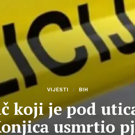
VIJESTI
BIH
 koji je pod uti
onjica usmrtio p