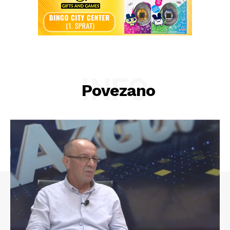
INFO
Povezano