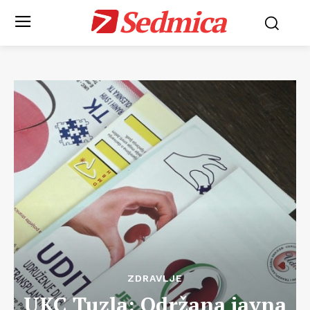
Sedmica
ZDRAVLJE
UKC Tuzla: Održana javna