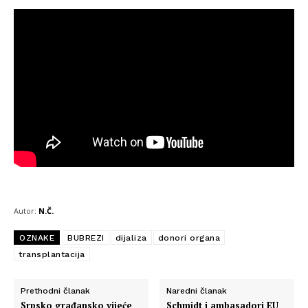
Autor:
N.Č.
OZNAKE
BUBREZI
dijaliza
donori organa
transplantacija
Prethodni članak
Naredni članak
Srpsko građansko vijeće
Schmidt i ambasadori EU