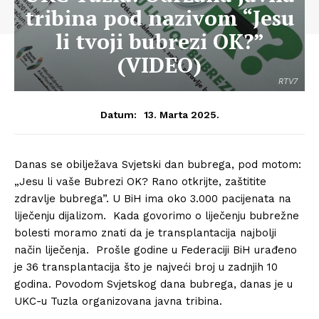
tribina pod nazivom “Jesu
li tvoji bubrezi OK?”
(VIDEO)
RTV7
13. Marta 2025.
Datum:
Danas se obilježava Svjetski dan bubrega, pod motom:
„Jesu li vaše Bubrezi OK? Rano otkrijte, zaštitite
zdravlje bubrega”. U BiH ima oko 3.000 pacijenata na
liječenju dijalizom. Kada govorimo o liječenju bubrežne
bolesti moramo znati da je transplantacija najbolji
način liječenja. Prošle godine u Federaciji BiH urađeno
je 36 transplantacija što je najveći broj u zadnjih 10
godina. Povodom Svjetskog dana bubrega, danas je u
UKC-u Tuzla organizovana javna tribina.