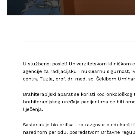
U službenoj posjeti Univerzitetskom kliničkom c
agencije za radijacijsku i nuklearnu sigurnost, I
centra Tuzla, prof. dr. med. sc. Šekibom Umihan
Brahiterapijski aparat se koristi kod onkološk
brahiterapijskog uređaja pacijentima će biti omog
liječenja.
Sastanak je bio prilika i za razgovor o edukaciji 
narednom periodu, posredstvom Državne regulato