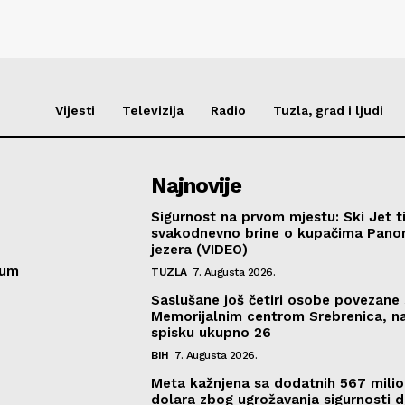
Vijesti
Televizija
Radio
Tuzla, grad i ljudi
Najnovije
Sigurnost na prvom mjestu: Ski Jet t
svakodnevno brine o kupačima Pano
jezera (VIDEO)
sum
TUZLA
7. Augusta 2026.
Saslušane još četiri osobe povezane 
Memorijalnim centrom Srebrenica, n
spisku ukupno 26
BIH
7. Augusta 2026.
Meta kažnjena sa dodatnih 567 mili
dolara zbog ugrožavanja sigurnosti d