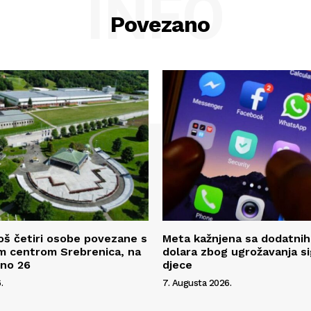
INFO
Povezano
oš četiri osobe povezane s
Meta kažnjena sa dodatnih
m centrom Srebrenica, na
dolara zbog ugrožavanja s
pno 26
djece
.
7. Augusta 2026.