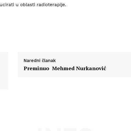
Info
ucirati u oblasti radioterapije.
O nama
Kontakt
Impressum
Naredni članak
Preminuo Mehmed Nurkanović