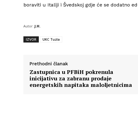
boraviti u Italiji i Švedskoj gdje će se dodatno ed
Autor:
J.H.
IZVOR
UKC Tuzla
Prethodni članak
Zastupnica u PFBiH pokrenula
inicijativu za zabranu prodaje
energetskih napitaka maloljetnicima