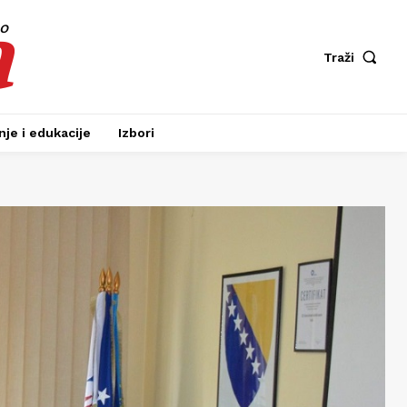
a
fo
Traži
je i edukacije
Izbori