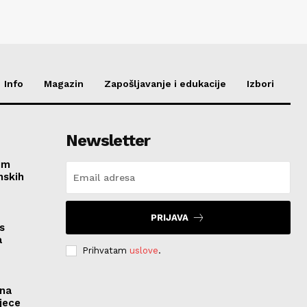
Info
Magazin
Zapošljavanje i edukacije
Izbori
Newsletter
im
nskih
PRIJAVA
s
a
Prihvatam
uslove
.
ona
jece