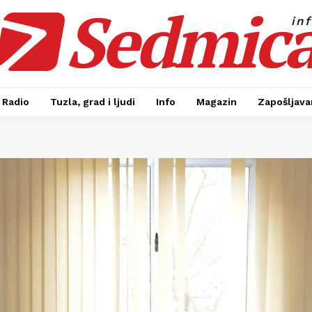
Sedmic
in
Radio
Tuzla, grad i ljudi
Info
Magazin
Zapošljavan