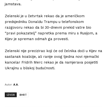
jamstava.
Zelenski je u četvrtak rekao da je američkom
predsjedniku Donaldu Trampu u telefonskom
razgovoru rekao da bi 30-dnevni prekid vatre bio
“pravi pokazatelj” napretka prema miru s Rusijom, a
Kijev je spreman odmah ga provesti.
Zelenski nije precizirao koji će od čelnika doći u Kijev na
sastanak koalicije, ali ranije ovog tjedna novi njemački
kancelar Fridrih Merc rekao je da namjerava posjetiti
Ukrajinu u bliskoj budućnosti.
Autor:
A.A.
IZVOR
BHRT