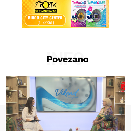
INFO
Povezano