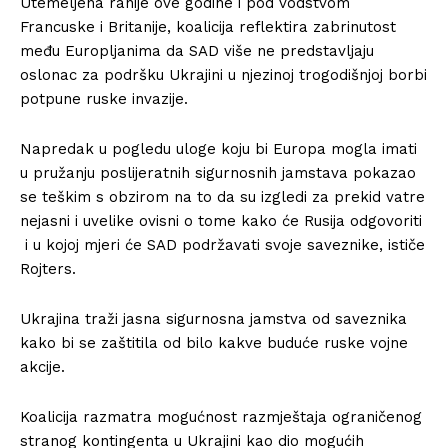
Utemeljena ranije ove godine i pod vodstvom
Francuske i Britanije, koalicija reflektira zabrinutost
među Europljanima da SAD više ne predstavljaju
oslonac za podršku Ukrajini u njezinoj trogodišnjoj borbi
potpune ruske invazije.
Napredak u pogledu uloge koju bi Europa mogla imati
u pružanju poslijeratnih sigurnosnih jamstava pokazao
se teškim s obzirom na to da su izgledi za prekid vatre
nejasni i uvelike ovisni o tome kako će Rusija odgovoriti
i u kojoj mjeri će SAD podržavati svoje saveznike, ističe
Rojters.
Ukrajina traži jasna sigurnosna jamstva od saveznika
kako bi se zaštitila od bilo kakve buduće ruske vojne
akcije.
Koalicija razmatra mogućnost razmještaja ograničenog
stranog kontingenta u Ukrajini kao dio mogućih