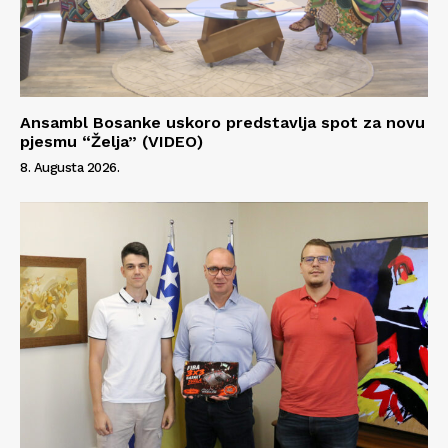
Info
O nama
Kontakt
Ansambl Bosanke uskoro predstavlja spot za novu
pjesmu “Želja” (VIDEO)
Impressum
8. Augusta 2026.