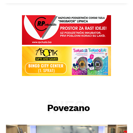
INFO
Povezano