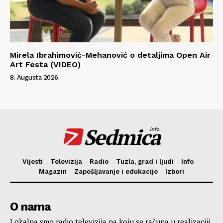
Mirela Ibrahimović-Mehanović o detaljima Open Air
Art Festa (VIDEO)
8. Augusta 2026.
Sedmica
info
Vijesti
Televizija
Radio
Tuzla, grad i ljudi
Info
Magazin
Zapošljavanje i edukacije
Izbori
O nama
Lokalna smo radio televizija na koju se računa u realizaciji