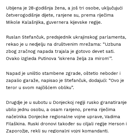
Ubijena je 28-godišnja žena, a još tri osobe, uključujući
četverogodišnje dijete, ranjene su, prema riječima
Mikole Kalašnjika, guvernera kijevske regije.
Ruslan Stefančuk, predsjednik ukrajinskog parlamenta,
rekao je u nedjelju na društvenim mrežama: “Uzbuna
zbog zračnog napada trajala je gotovo devet sati.
Ovako izgleda Putinova ‘iskrena želja za mirom'”.
Napad je uništio stambene zgrade, oštetio neboder i
zapalio garaže, napisao je Stefančuk, dodajući: “Ovo je
teror u svom najčišćem obliku”.
Drugdje je u subotu u Donjeckoj regiji rusko granatiranje
ubilo jednu osobu, a osam ranjeno, prema riječima
načelnika Donjecke regionalne vojne uprave, Vadima
Filaškina. Ruski dronovi također su ciljali regije Herson i
Zaporožje, rekli su regionalni vojni komandanti.