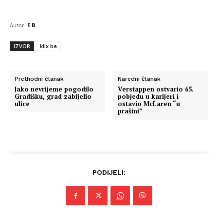
Autor:
E.B.
IZVOR
klix.ba
Prethodni članak
Naredni članak
Jako nevrijeme pogodilo
Verstappen ostvario 65.
Gradišku, grad zabijelio
pobjedu u karijeri i
ulice
ostavio McLaren “u
prašini”
PODIJELI: