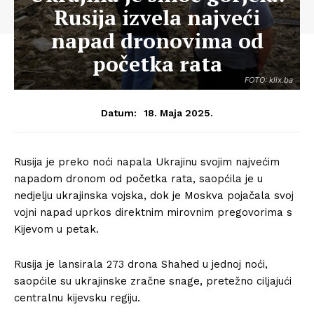
Rusija izvela najveći
napad dronovima od
početka rata
FOTO: klix.ba
18. Maja 2025.
Datum:
Rusija je preko noći napala Ukrajinu svojim najvećim
napadom dronom od početka rata, saopćila je u
nedjelju ukrajinska vojska, dok je Moskva pojačala svoj
vojni napad uprkos direktnim mirovnim pregovorima s
Kijevom u petak.
Rusija je lansirala 273 drona Shahed u jednoj noći,
saopćile su ukrajinske zračne snage, pretežno ciljajući
centralnu kijevsku regiju.