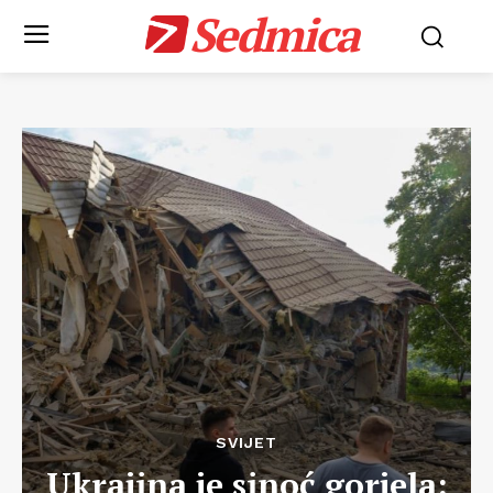
Sedmica
SVIJET
Ukrajina je sinoć gorjela: