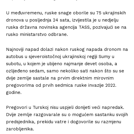
U međuvremenu, ruske snage oborile su 75 ukrajinskih
dronova u posljednja 24 sata, izvijestila je u nedjelju
ruska državna novinska agencija TASS, pozivajući se na
rusko ministarstvo odbrane.
Najnoviji napad dolazi nakon ruskog napada dronom na
autobus u sjeveroistočnoj ukrajinskoj regiji Sumy u
subotu, u kojem je ubijeno najmanje devet osoba, a
ozlijeđeno sedam, samo nekoliko sati nakon što su se
dvije zemlje sastale na prvim direktnim mirovnim
pregovorima od prvih sedmica ruske invazije 2022.
godine.
Pregovori u Turskoj nisu uspjeli donijeti veći napredak.
Dvije zemlje razgovarale su o mogućem sastanku svojih
predsjednika, prekidu vatre i dogovorile su razmjenu
zarobljenika.