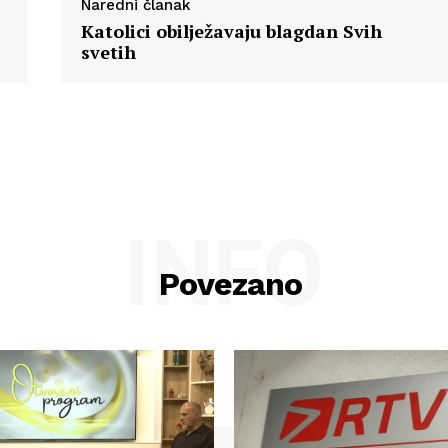
Naredni članak
Impressum
Katolici obilježavaju blagdan Svih
svetih
INFO
Povezano