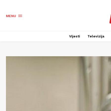
MENU
Vijesti
Televizija