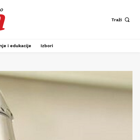
a
fo
Traži
je i edukacije
Izbori