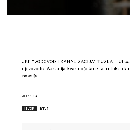
JKP “VODOVOD I KANALIZACIJA” TUZLA – Ulica 
cjevovodu. Sanacija kvara očekuje se u toku dan
naselja.
Autor:
S.A.
IZVOR
RTV7