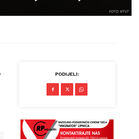
FOTO: RTV7
h
PODIJELI: