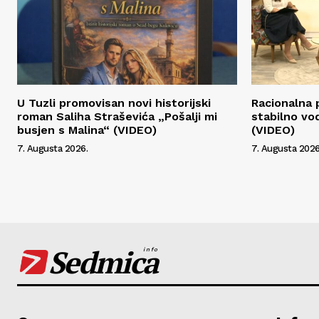
U Tuzli promovisan novi historijski
Racionalna 
roman Saliha Straševića „Pošalji mi
stabilno vo
busjen s Malina“ (VIDEO)
(VIDEO)
7. Augusta 2026.
7. Augusta 2026
Sedmica
info