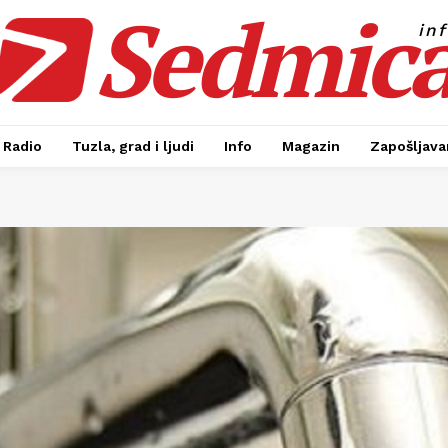
Sedmic
in
Radio
Tuzla, grad i ljudi
Info
Magazin
Zapošljavan